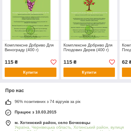
Комплексне Добриво Для
Комплексне Добриво Для
Комп
Винограду (400 г)
Плодових Дерев (400 г)
Плод
115
115
62
₴
₴
Купити
Купити
Про нас
96% позитивних з 74 відгуків за рік
Працює з 10.03.2015
м. Хотинский район, село Бочковцы
Україна, Чернівецька область, Хотинський район, вулиця