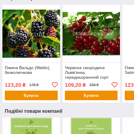
Ожина Вальдо (Waldo),
Червона смородина
Ожин
безколючкова
Львів'янка,
Sati
середньораннній сорт
123,20
109,20
123
₴
₴
176 ₴
156 ₴
Купити
Купити
Подібні товари компанії