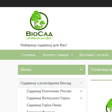
Найкращі саджанці для Вас!
Головна
Каталог товарів
Доставка і оплата
Политика 
Саджанці з розплідника Біосад
Саджанці Екзотичних Рослин
Саджанці Волоського Горіха
Саджанці Горіха Пекан