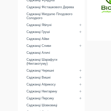
Саджанці Фундука
Саджанці Фісташкового Дерева
Саджанці Мигдалю Плодового
Солодкого
Саджанці Яблуні
Саджанці Груші
Саджанці Айви
Саджанці Сливи
Саджанці Аличі
Саджанці Шарафуги
(Нектакотуму)
Саджанці Черешні
Саджанці Вишні
Саджанці Абрикосу
Саджанці Нектарину
Саджанці Персику
Саджанці Шовковиці