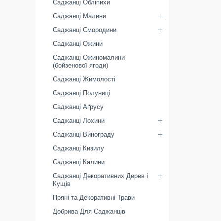
Саджанці Обліпихи
Саджанці Малини
Саджанці Смородини
Саджанці Ожини
Саджанці Ожиномалини
(бойзенової ягоди)
Саджанці Жимолості
Саджанці Полуниці
Саджанці Аґрусу
Саджанці Лохини
Саджанці Винограду
Саджанці Кизилу
Саджанці Калини
Саджанці Декоративних Дерев і
Кущів
Пряні та Декоративні Трави
Добрива Для Саджанців