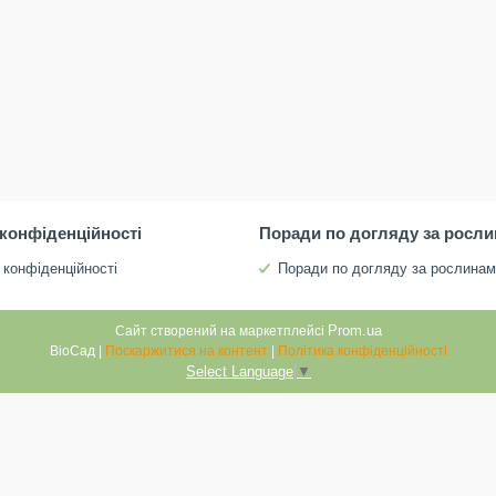
 конфіденційності
Поради по догляду за росл
 конфіденційності
Поради по догляду за рослина
Prom.ua
Сайт створений на маркетплейсі
ВіоСад |
Поскаржитися на контент
|
Політика конфіденційності
Select Language
▼