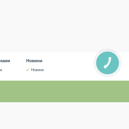
инами
Новини
КНОПКА
ЗВ'ЯЗКУ
ми
Новини