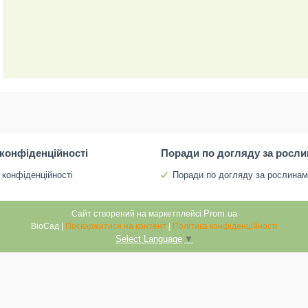
 конфіденційності
Поради по догляду за росл
 конфіденційності
Поради по догляду за рослина
Prom.ua
Сайт створений на маркетплейсі
ВіоСад |
Поскаржитися на контент
|
Політика конфіденційності
Select Language
▼