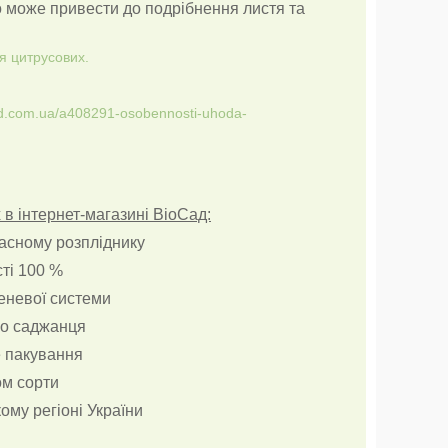
о може привести до подрібнення листя та
я цитрусових.
sad.com.ua/a408291-osobennosti-uhoda-
в інтернет-магазині ВіоСад:
ласному розпліднику
сті 100 %
реневої системи
о саджанця
е пакування
ом сорти
ому регіоні України