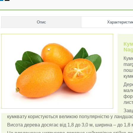
Опис
Характеристи
Кум
Nag
Кумк
marg
пош
кумк
Дер
мал
фор
лис
Завд
кумквату користуються великою популярністю у ландша
Висота дерева досягає від 1,8 до 3,0 м, ширина – до 1,8 