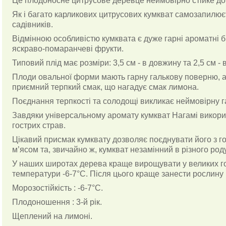
Це плодоносне цитрусове деревце неймовірно стійке до х
Як і багато карликових цитрусових кумкват самозапилює
садівників.
Відмінною особливістю кумквата є дуже гарні ароматні бі
яскраво-помаранчеві фрукти.
Типовий плід має розміри: 3,5 см - в довжину та 2,5 см - 
Плоди овальної форми мають гарну галькову поверню, а 
приємний терпкий смак, що нагадує смак лимона.
Поєднання терпкості та солодощі викликає неймовірну га
Завдяки універсальному аромату кумкват Нагамі викори
гострих страв.
Цікавий присмак кумквату дозволяє поєднувати його з г
м’ясом та, звичайно ж, кумкват незамінний в різного род
У наших широтах дерева краще вирощувати у великих го
температури -6-7°С. Після цього краще занести рослину 
Морозостійкість : -6-7°С.
Плодоношення : 3-й рік.
Щеплений на лимоні.