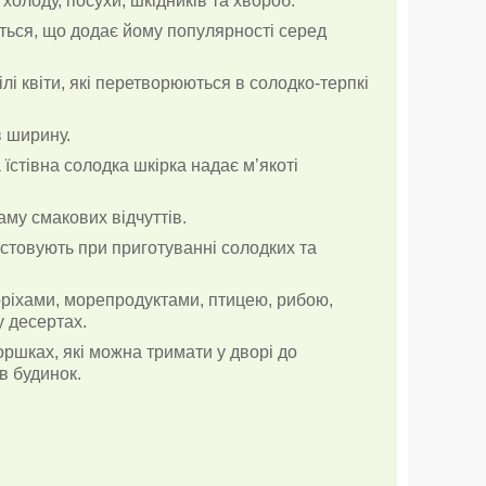
олоду, посухи, шкідників та хвороб.
ться, що додає йому популярності серед
лі квіти, які перетворюються в солодко-терпкі
в ширину.
їстівна солодка шкірка надає м’якоті
му смакових відчуттів.
стовують при приготуванні солодких та
оріхами, морепродуктами, птицею, рибою,
у десертах.
ршках, які можна тримати у дворі до
в будинок.