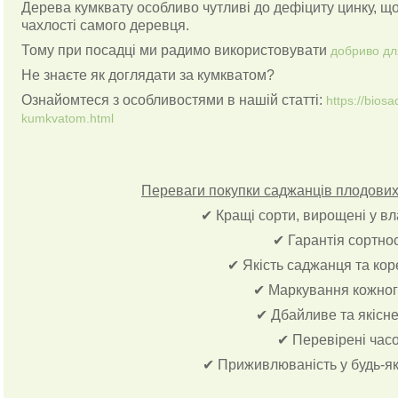
Дерева кумквату особливо чутливі до дефіциту цинку, щ
чахлості самого деревця.
Тому при посадці ми радимо використовувати
добриво дл
Не знаєте як доглядати за кумкватом?
Ознайомтеся з особливостями в нашій статті:
https://bio
kumkvatom.html
Переваги покупки саджанців плодових 
✔ Кращі сорти, вирощені у в
✔ Гарантія сортно
✔ Якість саджанця та ко
✔ Маркування кожног
✔ Дбайливе та якісн
✔ Перевірені час
✔ Приживлюваність у будь-як