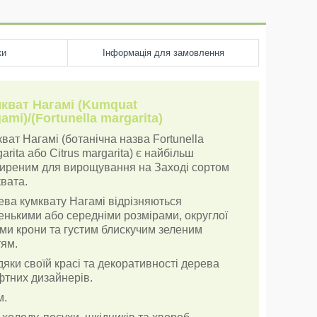
ки
Інформація для замовлення
кват
Нагамі
(Kumquat
ami)/(
Fortunella
margarita
)
ват Нагамі (ботанічна назва Fortunella
arita або Citrus margarita) є найбільш
иреним для вирощування на Заході сортом
вата.
ева кумквату Нагамі відрізняються
енькими або середніми розмірами, округлої
ми крони та густим блискучим зеленим
тям.
яки своїй красі та декоративності дерева
фтних дизайнерів.
м.