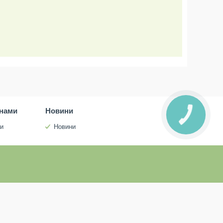
инами
Новини
ми
Новини