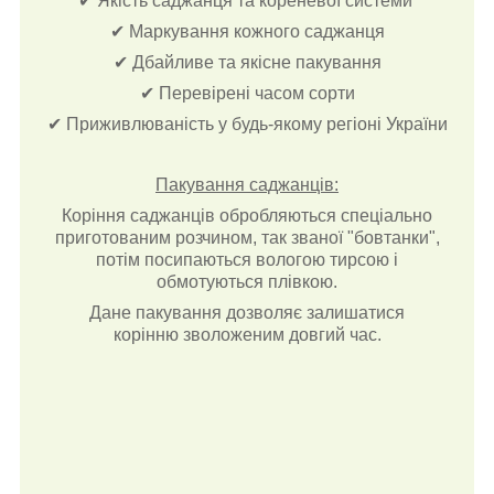
✔ Якість саджанця та кореневої системи
✔ Маркування кожного саджанця
✔ Дбайливе та якісне пакування
✔ Перевірені часом сорти
✔ Приживлюваність у будь-якому регіоні України
Пакування саджанців:
Коріння саджанців обробляються спеціально
приготованим розчином, так званої "бовтанки",
потім посипаються вологою тирсою і
обмотуються плівкою.
Дане пакування дозволяє залишатися
корінню зволоженим довгий час.