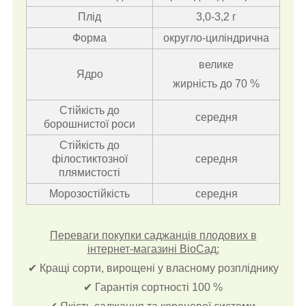
Плід
3,0-3,2 г
Форма
округло-циліндрична
велике
Ядро
жирність до 70 %
Стійкість до
середня
борошнистої роси
Стійкість до
філостиктозної
середня
плямистості
Морозостійкість
середня
Переваги покупки саджанців плодових в
інтернет-магазині ВіоСад:
✔ Кращі сорти, вирощені у власному розпліднику
✔ Гарантія сортності 100 %