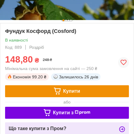
Фундук Косфорд (Сosford)
В наявності
Код: 889
Роздріб
148,80
₴
248 ₴
Мінімальна сума замовлення на сайті — 250 ₴
Економія
99.20 ₴
Залишилось
26 днів
Купити
або
Купити з
Що таке купити з Пром?