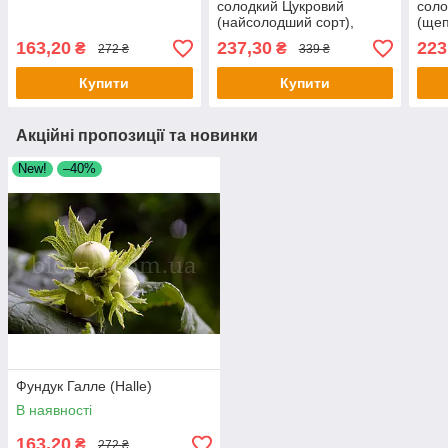
солодкий Цукровий
соло
(найсолодший сорт),
(ще
щеплений
163,20
237,30
223
₴
₴
272 ₴
339 ₴
Купити
Купити
Акційні пропозиції та новинки
New!
–40%
Фундук Галле (Halle)
В наявності
163,20
₴
272 ₴