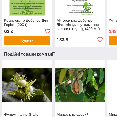
Комплексне Добриво Для
Мінеральне Добриво
Фунд
Горіхів (200 г)
Діатоміх (для утримання
вологи в грунті), (400 мл)
62
148
₴
183
₴
Купити
Подібні товари компанії
Фундук Галле (Halle)
Мигдаль плодовий
Мигд