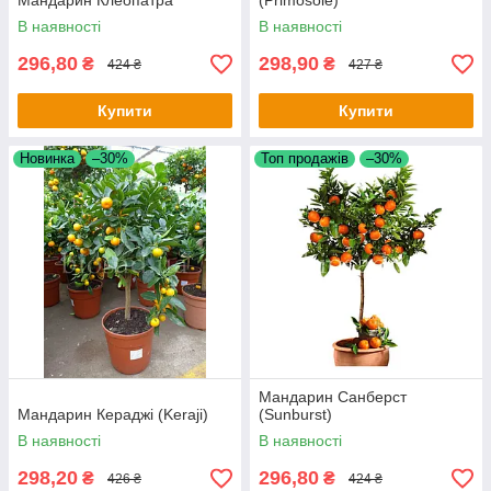
Мандарин Клеопатра
(Primosole)
В наявності
В наявності
296,80
298,90
₴
₴
424 ₴
427 ₴
Купити
Купити
Новинка
–30%
Топ продажів
–30%
Мандарин Санберст
Мандарин Кераджі (Keraji)
(Sunburst)
В наявності
В наявності
298,20
296,80
₴
₴
426 ₴
424 ₴