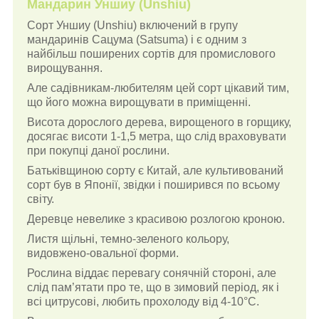
Мандарин Уншиу (Unshiu)
Сорт Уншиу (Unshiu) включений в групу
мандаринів Сацума (Satsuma) і є одним з
найбільш поширених сортів для промислового
вирощування.
Але садівникам-любителям цей сорт цікавий тим,
що його можна вирощувати в приміщенні.
Висота дорослого дерева, вирощеного в горщику,
досягає висоти 1-1,5 метра, що слід враховувати
при покупці даної рослини.
Батьківщиною сорту є Китай, але культивований
сорт був в Японії, звідки і поширився по всьому
світу.
Деревце невелике з красивою розлогою кроною.
Листя щільні, темно-зеленого кольору,
видовжено-овальної форми.
Рослина віддає перевагу сонячній стороні, але
слід пам’ятати про те, що в зимовий період, як і
всі цитрусові, любить прохолоду від 4-10°С.