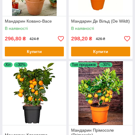
Мандарин Ковано-Васе
Мандарин Де Вільд (De Wildt)
В наявності
В наявності
296,80
298,20
₴
₴
424 ₴
426 ₴
Купити
Купити
Хіт
–30%
Топ продажів
–30%
Мандарин Прімосоле