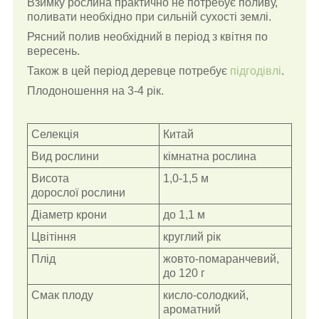
Взимку рослина практично не потребує поливу,
поливати необхідно при сильній сухості землі.
Рясний полив необхідний в період з квітня по
вересень.
Також в цей період деревце потребує
підгодівлі
.
Плодоношення на 3-4 рік.
Селекція
Китай
Вид рослини
кімнатна рослина
Висота
1,0-1,5 м
дорослої рослини
Діаметр крони
до 1,1 м
Цвітіння
круглий рік
Плід
жовто-помаранчевий,
до 120 г
Смак плоду
кисло-солодкий,
ароматний