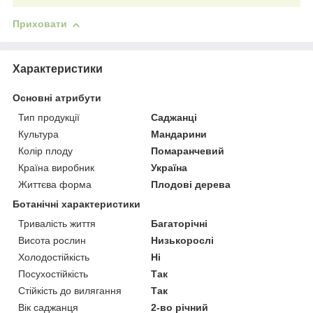
Приховати
Характеристики
Основні атрибути
Тип продукції
Саджанці
Культура
Мандарини
Колір плоду
Помаранчевий
Країна виробник
Україна
Життєва форма
Плодові дерева
Ботанічні характеристики
Тривалість життя
Багаторічні
Висота рослин
Низькорослі
Холодостійкість
Ні
Посухостійкість
Так
Стійкість до вилягання
Так
Вік саджанця
2-во річний