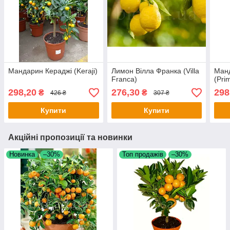
Мандарин Кераджі (Keraji)
Лимон Вілла Франка (Villa
Ман
Franca)
(Pri
298,20
276,30
298
₴
₴
426 ₴
307 ₴
Купити
Купити
Акційні пропозиції та новинки
Новинка
–30%
Топ продажів
–30%