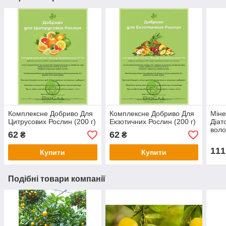
Комплексне Добриво Для
Комплексне Добриво Для
Міне
Цитрусових Рослин (200 г)
Екзотичних Рослин (200 г)
Діат
воло
62
62
₴
₴
111
Купити
Купити
Подібні товари компанії