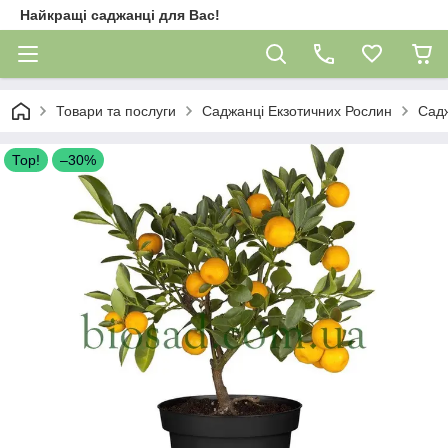
Найкращі саджанці для Вас!
Товари та послуги
Саджанці Екзотичних Рослин
Сад
Тор!
–30%