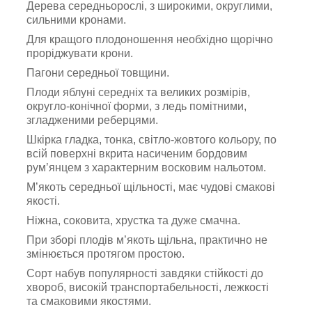
Дерева середньорослі, з широкими, округлими,
сильними кронами.
Для кращого плодоношення необхідно щорічно
проріджувати крони.
Пагони середньої товщини.
Плоди яблуні середніх та великих розмірів,
округло-конічної форми, з ледь помітними,
згладженими реберцями.
Шкірка гладка, тонка, світло-жовтого кольору, по
всій поверхні вкрита насиченим бордовим
рум’янцем з характерним восковим нальотом.
М’якоть середньої щільності, має чудові смакові
якості.
Ніжна, соковита, хрустка та дуже смачна.
При зборі плодів м’якоть щільна, практично не
змінюється протягом простою.
Сорт набув популярності завдяки стійкості до
хвороб, високій транспортабельності, лежкості
та смаковими якостями.