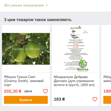
Всі умови повернення
З цим товаром також замовляють
Яблуня Гренні Сміт
Мінеральне Добриво
Яблу
(Granny Smith), зимовий
Діатоміх (для утримання
зимо
сорт
вологи в грунті), (400 мл)
202,30
199
₴
289 ₴
183
₴
Купити