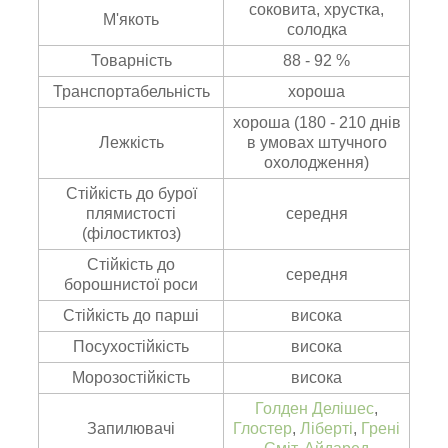
соковита, хрустка,
М'якоть
солодка
Товарність
88 - 92 %
Транспортабельність
хороша
хороша (180 - 210 днів
Лежкість
в умовах штучного
охолодження)
Стійкість до бурої
плямистості
середня
(філостиктоз)
Стійкість до
середня
борошнистої роси
Стійкість до парші
висока
Посухостійкість
висока
Морозостійкість
висока
Голден Делішес
,
Запилювачі
Глостер
,
Ліберті
,
Грені