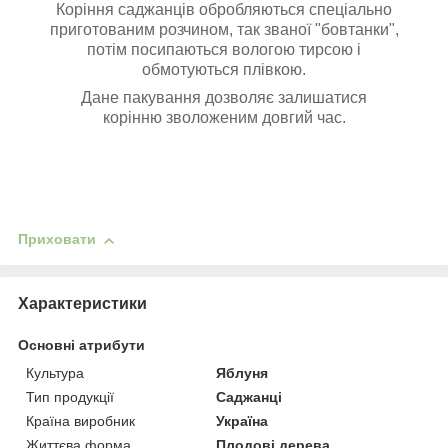
Коріння саджанців обробляються спеціально
приготованим розчином, так званої "бовтанки",
потім посипаються вологою тирсою і
обмотуються плівкою.
Дане пакування дозволяє залишатися
корінню зволоженим довгий час.
Приховати
Характеристики
Основні атрибути
Культура
Яблуня
Тип продукції
Саджанці
Країна виробник
Україна
Життєва форма
Плодові дерева