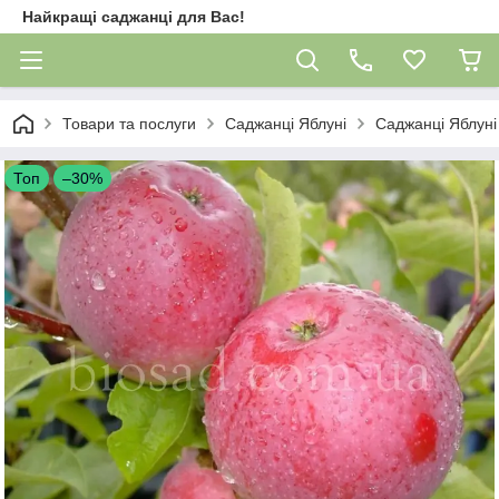
Найкращі саджанці для Вас!
Товари та послуги
Саджанці Яблуні
Саджанці Яблуні
Топ
–30%