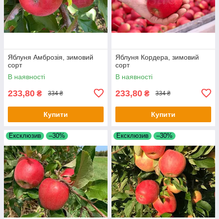
Яблуня Амброзія, зимовий
Яблуня Кордера, зимовий
сорт
сорт
В наявності
В наявності
233,80
233,80
₴
₴
334 ₴
334 ₴
Купити
Купити
Ексклюзив
–30%
Ексклюзив
–30%