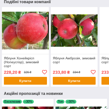
Подібні товари компанії
Яблуня Хонейкрісп
Яблуня Амброзія, зимовий
Яблу
(Honeyсrisp), зимовий
сорт
сорт
сорт
228,20
233,80
233
₴
₴
326 ₴
334 ₴
Купити
Купити
Акційні пропозиції та новинки
Ексклюзив
–30%
Топ
–30%