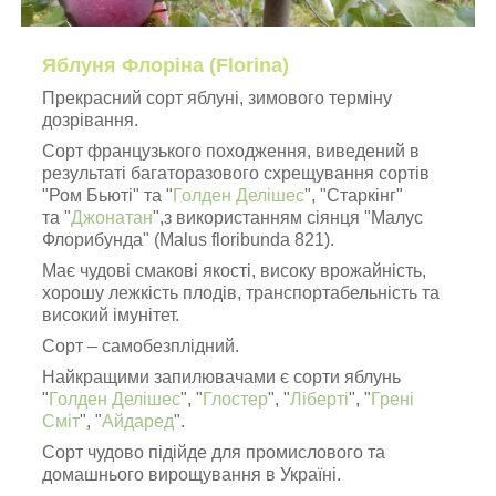
Яблуня Флоріна (Florina)
Прекрасний сорт яблуні, зимового терміну
дозрівання.
Сорт французького походження, виведений в
результаті багаторазового схрещування сортів
"Ром Бьюті" та "
Голден Делішес
", "Старкінг"
та "
Джонатан
",з використанням сіянця "Малус
Флорибунда" (Malus floribunda 821).
Має чудові смакові якості, високу врожайність,
хорошу лежкість плодів, транспортабельність та
високий імунітет.
Сорт – самобезплідний.
Найкращими запилювачами є сорти яблунь
"
Голден Делішес
", "
Глостер
", "
Ліберті
", "
Грені
Сміт
", "
Айдаред
".
Сорт чудово підійде для промислового та
домашнього вирощування в Україні.