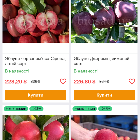
Яблуня червоном'яса Сірена,
Яблуня Джеромін, зимовий
літній сорт
сорт
В наявності
В наявності
228,20
226,80
₴
₴
326 ₴
324 ₴
Купити
Купити
Ексклюзив
–30%
Ексклюзив
–30%