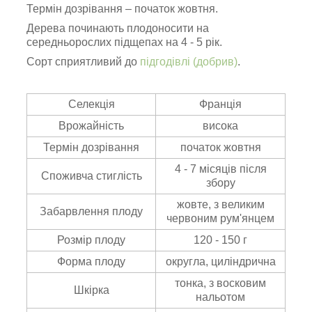
Термін дозрівання – початок жовтня.
Дерева починають плодоносити на
середньорослих підщепах на 4 - 5 рік.
Сорт сприятливий до
підгодівлі (добрив)
.
Селекція
Франція
Врожайність
висока
Термін дозрівання
початок жовтня
4 - 7 місяців після
Споживча стиглість
збору
жовте, з великим
Забарвлення плоду
червоним рум'янцем
Розмір плоду
120 - 150 г
Форма плоду
округла, циліндрична
тонка, з восковим
Шкірка
нальотом