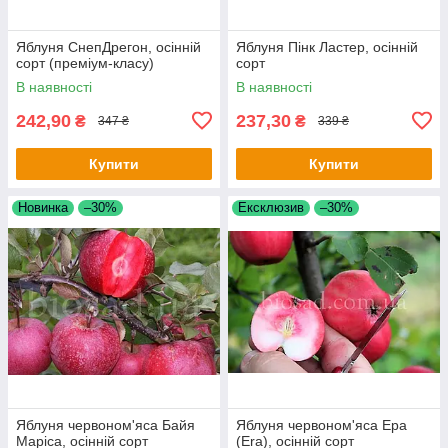
Яблуня СнепДрегон, осінній
Яблуня Пінк Ластер, осінній
сорт (преміум-класу)
сорт
В наявності
В наявності
242,90
237,30
₴
₴
347 ₴
339 ₴
Купити
Купити
Новинка
–30%
Ексклюзив
–30%
Яблуня червоном'яса Байя
Яблуня червоном'яса Ера
Маріса, осінній сорт
(Era), осінній сорт