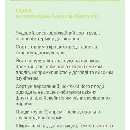
Груша
колоновидна Санремі (Sanremi)
Чудовий, високоврожайний сорт груші,
осіннього терміну дозрівання.
Сорт є одним з кращих представників
колоновидної культури.
Його популярність заслужена високою
врожайністю, відмінною якістю і смаком
плодів, непримхливістю у догляді та високим
імунітетом.
Сорт універсальний, оскільки його плоди
підходять не лише любителям свіжих
фруктів, але й любителям різних кулінарних
виробів.
Плоди груші "Санремі" великі, овально-
грушоподібної форми.
Шкірка щільна, досить міцна, зелено-жовтого