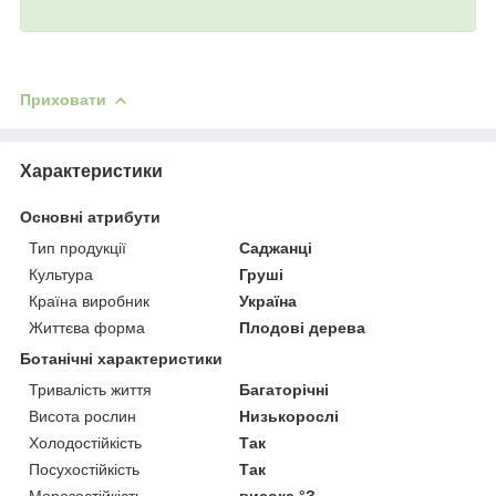
Приховати
Характеристики
Основні атрибути
Тип продукції
Саджанці
Культура
Груші
Країна виробник
Україна
Життєва форма
Плодові дерева
Ботанічні характеристики
Тривалість життя
Багаторічні
Висота рослин
Низькорослі
Холодостійкість
Так
Посухостійкість
Так
Морозостійкість
висока °З