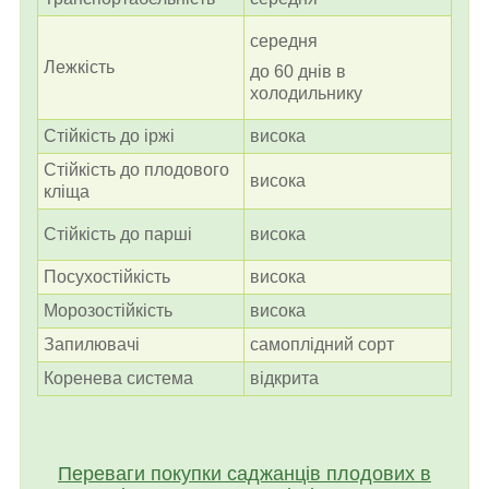
середня
Лежкість
до 60 днів в
холодильнику
Стійкість до іржі
висока
Стійкість до плодового
висока
кліща
Стійкість до парші
висока
Посухостійкість
висока
Морозостійкість
висока
Запилювачі
самоплідний сорт
Коренева система
відкрита
Переваги покупки саджанців плодових в