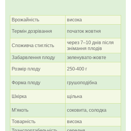
Врожайність
висока
Термін дозрівання
початок жовтня
через 7–10 днів після
Споживча стиглість
знімання плодів
Забарвлення плоду
зеленувато-жовте
Розмір плоду
250-400 г
Форма плоду
грушоподібна
Шкірка
щільна
М’якоть
соковита, солодка
Товарність
висока
Транспортабельність
середня