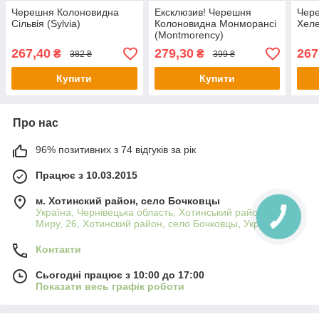
Черешня Колоновидна
Ексклюзив! Черешня
Чер
Сільвія (Sylvia)
Колоновидна Монморансі
Хеле
(Montmorency)
267,40
279,30
267
₴
₴
382 ₴
399 ₴
Купити
Купити
Про нас
96% позитивних з 74 відгуків за рік
Працює з 10.03.2015
м. Хотинский район, село Бочковцы
Україна, Чернівецька область, Хотинський район, вулиця
Миру, 26, Хотинский район, село Бочковцы, Україна
Контакти
Сьогодні працює з 10:00 до 17:00
Показати весь графік роботи