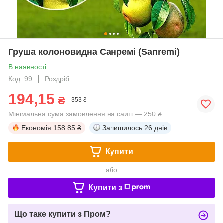
Груша колоновидна Санремі (Sanremi)
В наявності
Код: 99
Роздріб
194,15
₴
353 ₴
Мінімальна сума замовлення на сайті — 250 ₴
Економія
158.85 ₴
Залишилось
26 днів
Купити
або
Купити з
Що таке купити з Пром?