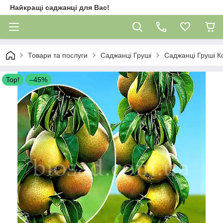
Найкращі саджанці для Вас!
Товари та послуги
Саджанці Груші
Саджанці Груші К
Top!
–45%