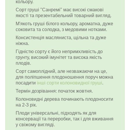
кольору.
Сорт груші "Санремі" має високі смакові
якості та презентабельний товарний вигляд.
М'якоть груші білого кольору, ароматна, дуже
соковита та солодка, з медовими нотками.
Консистенція масляниста, щільна та дуже
ніжна.
Гідністю сорту є його непримхливість до
грунту, високий імунітет та висока якість
плодів.
Сорт самоплідний, але незважаючи на це,
для поліпшення плодоношення поруч можна
посадити
інші сорти колоновидної груші
.
Термін дозрівання: початок жовтня.
Колоновидні дерева починають плодоносити
на 2-3 рік.
Плоди універсальні, підходять як для
консервації та переробки, так і для вживання
у свіжому вигляді.