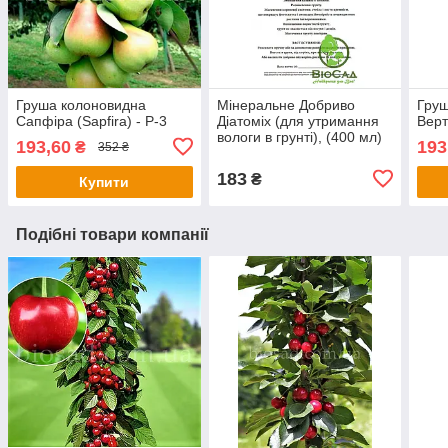
Груша колоновидна
Мінеральне Добриво
Груш
Сапфіра (Sapfira) - Р-3
Діатоміх (для утримання
Верт
вологи в грунті), (400 мл)
193,60
193
₴
352 ₴
183
₴
Купити
Подібні товари компанії