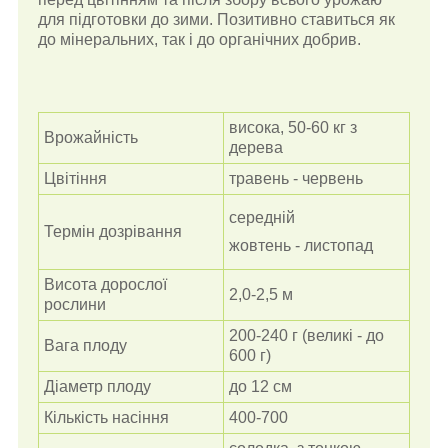
для підготовки до зими. Позитивно ставиться як
до мінеральних, так і до органічних добрив.
висока, 50-60 кг з
Врожайність
дерева
Цвітіння
травень - червень
середній
Термін дозрівання
жовтень - листопад
Висота дорослої
2,0-2,5 м
рослини
200-240 г (великі - до
Вага плоду
600 г)
Діаметр плоду
до 12 см
Кількість насіння
400-700