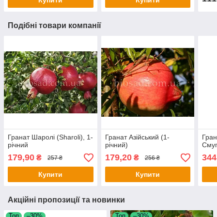
Подібні товари компанії
Гранат Шаролі (Sharoli), 1-
Гранат Азійський (1-
Гран
річний
річний)
Смуг
179,90
179,20
344
₴
₴
257 ₴
256 ₴
Купити
Купити
Акційні пропозиції та новинки
Топ
–30%
Топ
–30%