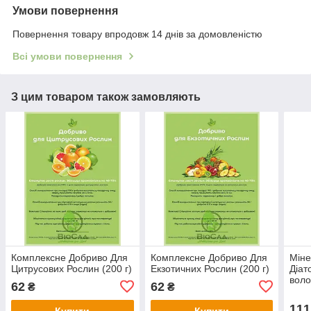
Умови повернення
Повернення товару впродовж 14 днів за домовленістю
Всі умови повернення
З цим товаром також замовляють
Комплексне Добриво Для
Комплексне Добриво Для
Міне
Цитрусових Рослин (200 г)
Екзотичних Рослин (200 г)
Діат
воло
62
62
₴
₴
111
Купити
Купити