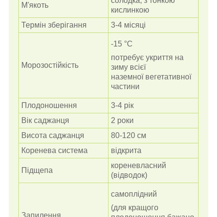
солодка, з тонкою
М'якоть
кислинкою
Термін зберігання
3-4 місяці
-15 °C
потребує укриття на
Морозостійкість
зиму всієї
наземної
вегетативної
частини
Плодоношення
3-4 рік
Вік саджанця
2 роки
Висота саджанця
80-120 см
Коренева система
відкрита
кореневласний
Підщепа
(відводок)
самоплідний
(для кращого
Запилення