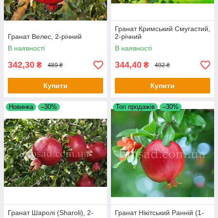
Гранат Кримський Смугастий,
Гранат Велес, 2-річний
2-річний
В наявності
В наявності
342,30
344,40
₴
₴
489 ₴
492 ₴
Купити
Купити
Новинка
–30%
Топ продажів
–30%
Гранат Шаролі (Sharoli), 2-
Гранат Нікітський Ранній (1-