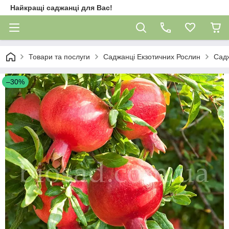
Найкращі саджанці для Вас!
Товари та послуги
Саджанці Екзотичних Рослин
Садж
–30%