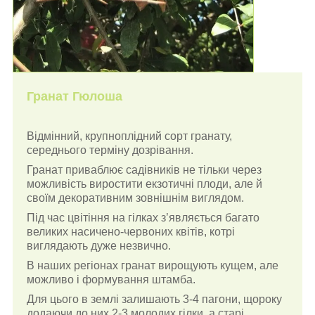
Гранат Гюлоша
Відмінний, крупноплідний сорт гранату,
середнього терміну дозрівання.
Гранат приваблює садівників не тільки через
можливість виростити екзотичні плоди, але й
своїм декоративним зовнішнім виглядом.
Під час цвітіння на гілках з’являється багато
великих насичено-червоних квітів, котрі
виглядають дуже незвично.
В наших регіонах гранат вирощують кущем, але
можливо і формування штамба.
Для цього в землі залишають 3-4 пагони, щороку
додаючи до них 2-3 молодих гілки, а старі