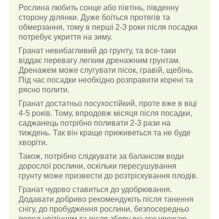
Рослина любить сонце або півтінь, південну
сторону ділянки. Дуже боїться протягів та
обмерзання, тому в перші 2-3 роки після посадки
потребує укриття на зиму.
Гранат невибагливий до грунту, та все-таки
віддає перевагу легким дренажним грунтам.
Дренажем може слугувати пісок, гравій, щебінь.
Під час посадки необхідно розправити корені та
рясно полити.
Гранат достатньо посухостійкий, проте вже в віці
4-5 років. Тому, впродовж місяця після посадки,
саджанець потрібно поливати 2-3 рази на
тиждень. Так він краще приживеться та не буде
хворіти.
Також, потрібно слідкувати за балансом води
дорослої рослини, оскільки пересушування
грунту може призвести до розтріскування плодів.
Гранат чудово ставиться до удобрювання.
Додавати добриво рекомендують після танення
снігу, до пробудження рослини, безпосередньо
перед цвітінням та після збору всього урожаю