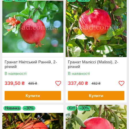
Гранат Нікітський Ранній, 2-
Гранат Маліссі (Malissi), 2-
річний
річний
В наявності
В наявності
339,50
337,40
₴
₴
485 ₴
482 ₴
Купити
Купити
Новинка
–30%
Хіт!
–30%