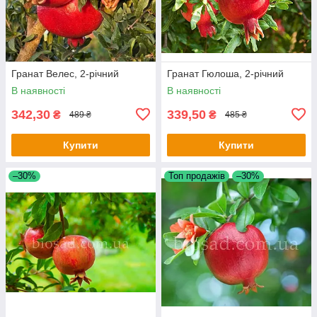
Гранат Велес, 2-річний
Гранат Гюлоша, 2-річний
В наявності
В наявності
342,30
339,50
₴
₴
489 ₴
485 ₴
Купити
Купити
–30%
Топ продажів
–30%