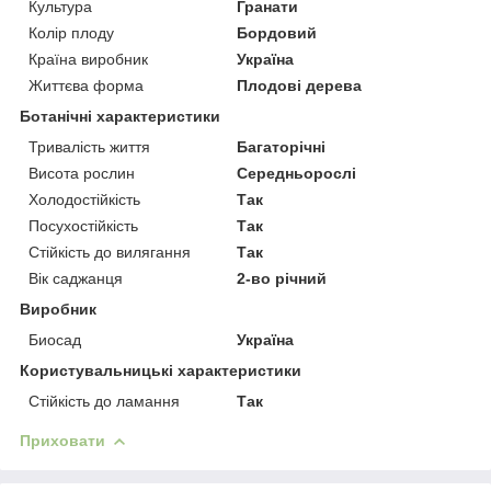
Культура
Гранати
Колір плоду
Бордовий
Країна виробник
Україна
Життєва форма
Плодові дерева
Ботанічні характеристики
Тривалість життя
Багаторічні
Висота рослин
Середньорослі
Холодостійкість
Так
Посухостійкість
Так
Стійкість до вилягання
Так
Вік саджанця
2-во річний
Виробник
Биосад
Україна
Користувальницькі характеристики
Стійкість до ламання
Так
Приховати