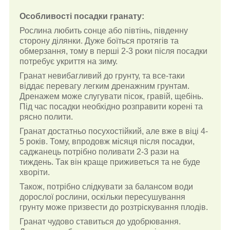
Особливості посадки гранату:
Рослина любить сонце або півтінь, південну
сторону ділянки. Дуже боїться протягів та
обмерзання, тому в перші 2-3 роки після посадки
потребує укриття на зиму.
Гранат невибагливий до грунту, та все-таки
віддає перевагу легким дренажним грунтам.
Дренажем може слугувати пісок, гравій, щебінь.
Під час посадки необхідно розправити корені та
рясно полити.
Гранат достатньо посухостійкий, але вже в віці 4-
5 років. Тому, впродовж місяця після посадки,
саджанець потрібно поливати 2-3 рази на
тиждень. Так він краще приживеться та не буде
хворіти.
Також, потрібно слідкувати за балансом води
дорослої рослини, оскільки пересушування
грунту може призвести до розтріскування плодів.
Гранат чудово ставиться до удобрювання.