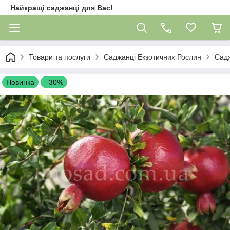
Найкращі саджанці для Вас!
Товари та послуги
Саджанці Екзотичних Рослин
Садж
Новинка
–30%