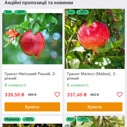
Акційні пропозиції та новинки
Топ
–30%
Топ
–30%
Гранат Нікітський Ранній, 2-
Гранат Маліссі (Malissi), 2-
річний
річний
В наявності
В наявності
339,50
337,40
₴
₴
485 ₴
482 ₴
Купити
Купити
Новинка
–30%
Хіт!
–30%