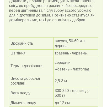
Додавати добриво рекомендують після танення
снігу, до пробудження рослини, безпосередньо
перед цвітінням та після збору всього урожаю
для підготовки до зими. Позитивно ставиться як
до мінеральних, так і до органічних добрив.
висока, 50-60 кг з
Врожайність
дерева
Цвітіння
травень - червень
середній
Термін дозрівання
жовтень - листопад
Висота дорослої
2,5-3 м
рослини
300-350 г (великі до
Вага плоду
500 г)
Діаметр плоду
до 12 см