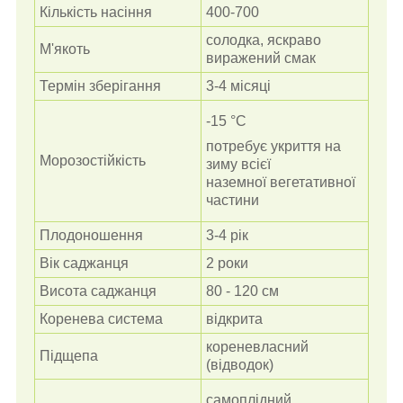
Кількість насіння
400-700
солодка, яскраво
М'якоть
виражений смак
Термін зберігання
3-4 місяці
-15 °C
потребує укриття на
Морозостійкість
зиму всієї
наземної
вегетативної
частини
Плодоношення
3-4 рік
Вік саджанця
2 роки
Висота саджанця
80 - 120 см
Коренева система
відкрита
кореневласний
Підщепа
(відводок)
самоплідний