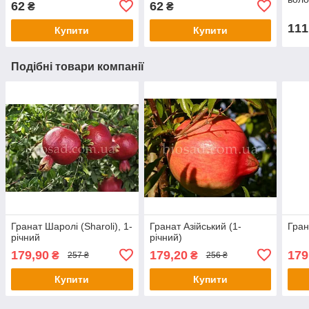
62
62
₴
₴
111
Купити
Купити
Подібні товари компанії
Гранат Шаролі (Sharoli), 1-
Гранат Азійський (1-
Гран
річний
річний)
179,90
179,20
179
₴
₴
257 ₴
256 ₴
Купити
Купити