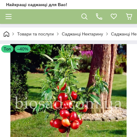
Найкращі саджанці для Вас!
Товари та послуги
Саджанці Нектарину
Саджанці Не
Топ
–40%