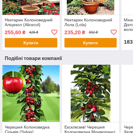
Нектарин Колоновидний
Нектарин Колоновидний
Міне
Аліцекол (Alicecol)
Лола (Lola)
Діат
воло
255,60
235,20
₴
₴
426 ₴
392 ₴
183
Купити
Купити
Подібні товари компанії
Черешня Колоновидна
Ексклюзив! Черешня
Чер
Сільвія (Sylvia)
Колоновидна Монморансі
Хеле