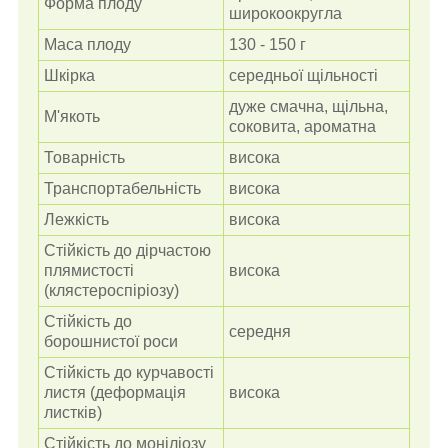
Форма плоду
широкоокругла
Маса плоду
130 - 150 г
Шкірка
середньої щільності
дуже смачна, щільна,
М'якоть
соковита, ароматна
Товарність
висока
Транспортабельність
висока
Лежкість
висока
Стійкість до дірчастою
плямистості
висока
(клястероспіріозу)
Стійкість до
середня
борошнистої роси
Стійкість до курчавості
листя (деформація
висока
листків)
Стійкість до моніліозу