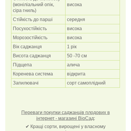
(моніліальний опік,
висока
сіра гниль)
Стійкість до парші
середня
Посухостійкість
висока
Морозостійкість
висока
Вік саджанця
1 рік
Висота саджанця
50 -70 см
Підщепа
алича
Коренева система
відкрита
Запилювачі
сорт самоплідний
Переваги покупки саджанців плодових в
інтернет - магазині ВіоСад
:
✔ Кращі сорти, вирощені у власному