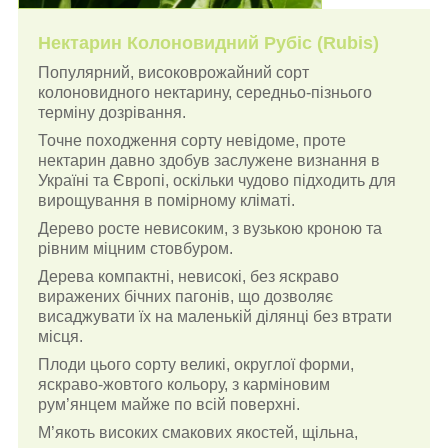
Нектарин Колоновидний Рубіс (Rubis)
Популярний, високоврожайний сорт
колоновидного нектарину, середньо-пізнього
терміну дозрівання.
Точне походження сорту невідоме, проте
нектарин давно здобув заслужене визнання в
Україні та Європі, оскільки чудово підходить для
вирощування в помірному кліматі.
Дерево росте невисоким, з вузькою кроною та
рівним міцним стовбуром.
Дерева компактні, невисокі, без яскраво
виражених бічних пагонів, що дозволяє
висаджувати їх на маленькій ділянці без втрати
місця.
Плоди цього сорту великі, округлої форми,
яскраво-жовтого кольору, з карміновим
рум’янцем майже по всій поверхні.
М’якоть високих смакових якостей, щільна,