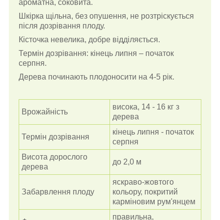
ароматна, соковита.
Шкірка щільна, без опушення, не розтріскується
після дозрівання плоду.
Кісточка невелика, добре відділяється.
Термін дозрівання: кінець липня
–
початок
серпня.
Дерева починають плодоносити на 4-5 рік.
висока, 14 - 16 кг з
Врожайність
дерева
кінець липня - початок
Термін дозрівання
серпня
Висота дорослого
до 2,0 м
дерева
яскраво-жовтого
Забарвлення плоду
кольору, покритий
карміновим рум'янцем
правильна,