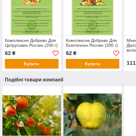
Комплексне Добриво Для
Комплексне Добриво Для
Міне
Цитрусових Рослин (200 г)
Екзотичних Рослин (200 г)
Діат
воло
62
62
₴
₴
111
Купити
Купити
Подібні товари компанії