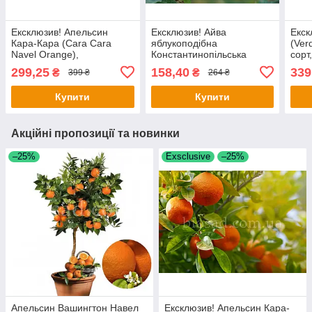
Ексклюзив! Апельсин
Ексклюзив! Айва
Екск
Кара-Кара (Cara Cara
яблукоподібна
(Ver
Navel Orange),
Константинопільська
сорт
самоплідний
(Constantinopol),
299,25
158,40
339
₴
₴
399 ₴
264 ₴
самоплідний сорт
Купити
Купити
Акційні пропозиції та новинки
–25%
Exsclusive
–25%
Апельсин Вашингтон Навел
Ексклюзив! Апельсин Кара-