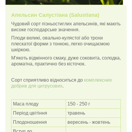
Апельсин Салустіана (Salustiana)
Чудовий сорт пізньостиглих апельсинів, які мають
високе господарське значення.
Плоди великі, овально-кулястої або трохи
плескатої форми з тонкою, легко очищаємою
шкіркою.
М'якоть відмінного смаку, дуже соковита, солодка,
ароматна, практично без кісточок.
Сорт сприятливо відноситься до
комплексних
добрив для цитрусових
.
Маса плоду
150 - 250 г
Період цвітіння
травень
Плодоношення
вересень - жовтень
Вступ до