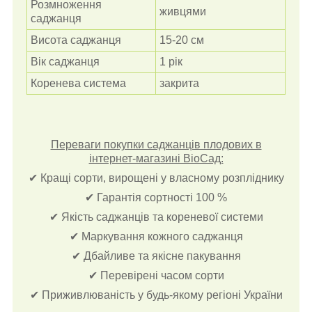
Розмноження
живцями
саджанця
Висота саджанця
15-20 см
Вік саджанця
1 рік
Коренева система
закрита
Переваги покупки саджанців плодових в
інтернет-магазині ВіоСад:
✔ Кращі сорти, вирощені у власному розпліднику
✔ Гарантія сортності 100 %
✔ Якість саджанців та кореневої системи
✔ Маркування кожного саджанця
✔ Дбайливе та якісне пакування
✔ Перевірені часом сорти
✔ Приживлюваність у будь-якому регіоні України