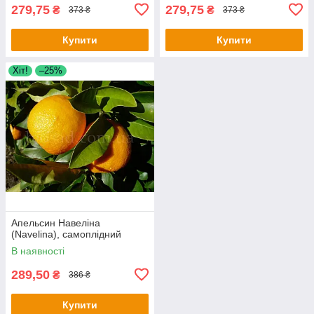
279,75
279,75
₴
₴
373 ₴
373 ₴
Купити
Купити
Хіт!
–25%
Апельсин Навеліна
(Navelina), самоплідний
В наявності
289,50
₴
386 ₴
Купити