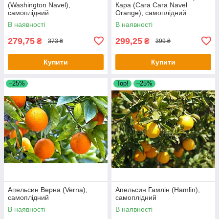
(Washington Navel),
Кара (Cara Cara Navel
самоплідний
Orange), самоплідний
В наявності
В наявності
279,75
299,25
₴
₴
373 ₴
399 ₴
Купити
Купити
–25%
Top!
–25%
Апельсин Верна (Verna),
Апельсин Гамлін (Hamlin),
самоплідний
самоплідний
В наявності
В наявності