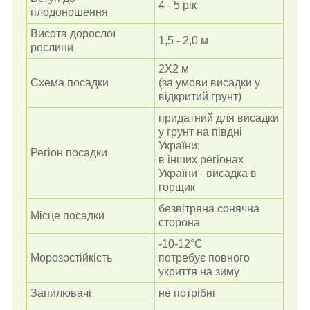
4 - 5 рік
плодоношення
Висота дорослої
1,5 - 2,0 м
рослини
2Х2 м
Схема посадки
(за умови висадки у
відкритий грунт)
придатний для висадки
у грунт на півдні
України;
Регіон посадки
в інших регіонах
України - висадка в
горщик
безвітряна сонячна
Місце посадки
сторона
-10-12°С
Морозостійкість
потребує повного
укриття на зиму
Запилювачі
не потрібні