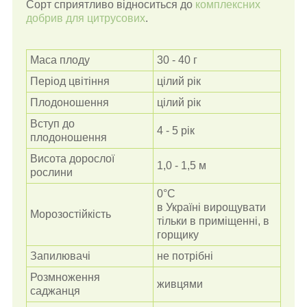
Сорт сприятливо відноситься до
комплексних
добрив для цитрусових
.
Маса плоду
30 - 40 г
Період цвітіння
цілий рік
Плодоношення
цілий рік
Вступ до
4 - 5 рік
плодоношення
Висота дорослої
1,0 - 1,5 м
рослини
0°С
в Україні вирощувати
Морозостійкість
тільки в приміщенні, в
горщику
Запилювачі
не потрібні
Розмноження
живцями
саджанця