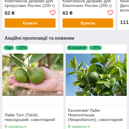
Комплексне Добриво Для
Комплексне Добриво Для
Міне
Цитрусових Рослин (200 г)
Екзотичних Рослин (200 г)
Діат
воло
62
62
₴
₴
111
Купити
Купити
Акційні пропозиції та новинки
Тор!
–15%
Exclusive!
–15%
Ексклюзив! Лайм
Лайм Таїті (Tahiti),
Неаполітанум
персидський, самоплідний
(Neapolitanum), самоплідний
В наявності
В наявності