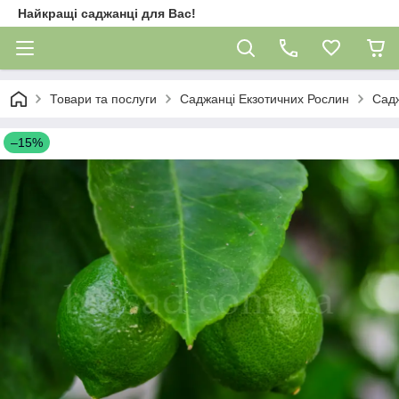
Найкращі саджанці для Вас!
Товари та послуги
Саджанці Екзотичних Рослин
Сад
–15%