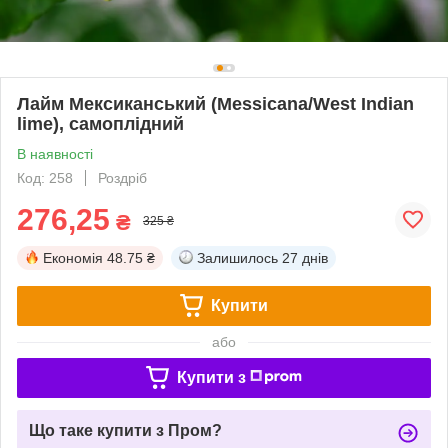
Лайм Мексиканський (Messicana/West Indian
lime), самоплідний
В наявності
Код: 258
Роздріб
276,25
₴
325 ₴
Економія
48.75 ₴
Залишилось
27 днів
Купити
або
Купити з
Що таке купити з Пром?