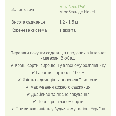
Мірабель Рубі
,
Запилювачі
Мірабель де Нансі
Висота саджанця
1,2 - 1,5 м
Коренева система
відкрита
Переваги покупки саджанців плодових в інтернет
- магазині BioСад:
✔ Кращі сорти, вирощені у власному розпліднику
✔ Гарантія сортності 100 %
✔ Якість саджанців та кореневої системи
✔ Маркування кожного саджанця
✔ Дбайливе та якісне пакування
✔ Перевірені часом сорти
✔ Приживлюваність у будь-якому регіоні України