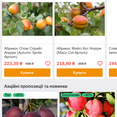
Абрикос Отом Спрайт
Абрикос Мейсі Кот Апріум
Слив
Апріум (Autumn Sprite
(Macy Cot Aprium)
Імпе
Aprium)
223,30
218,90
194
₴
₴
406 ₴
398 ₴
Купити
Купити
Акційні пропозиції та новинки
Топ
–40%
Ексклюзив
–40%