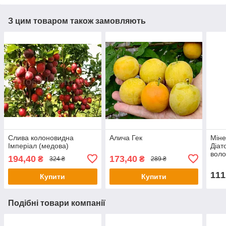
З цим товаром також замовляють
Слива колоновидна
Алича Гек
Міне
Імперіал (медова)
Діат
воло
194,40
173,40
₴
₴
324 ₴
289 ₴
111
Купити
Купити
Подібні товари компанії