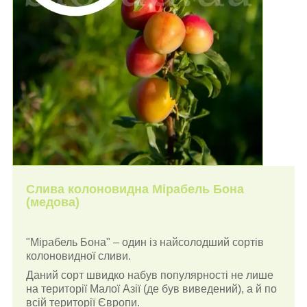
Слива колоновидна Мірабель Бона
(медова)
"Мірабель Бона"
–
один із найсолодший сортів
колоновидної сливи.
Даний сорт швидко набув популярності не лише
на території Малої Азії (де був виведений), а й по
всій території Європи.