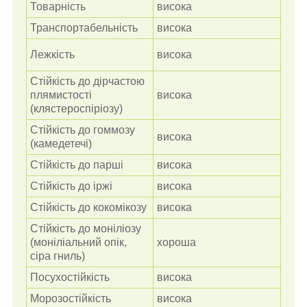
Товарність
висока
Транспортабельність
висока
Лежкість
висока
Стійкість до дірчастою
плямистості
висока
(клястероспіріозу)
Стійкість до гоммозу
висока
(камедетечі)
Стійкість до парші
висока
Стійкість до іржі
висока
Стійкість до кокомікозу
висока
Стійкість до моніліозу
(моніліальний опік,
хороша
сіра гниль)
Посухостійкість
висока
Морозостійкість
висока