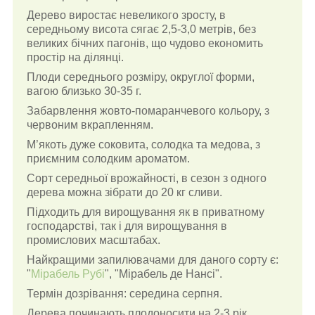
Дерево виростає невеликого зросту, в
середньому висота сягає 2,5-3,0 метрів, без
великих бічних пагонів, що чудово економить
простір на ділянці.
Плоди середнього розміру, округлої форми,
вагою близько 30-35 г.
Забарвлення жовто-помаранчевого кольору, з
червоним вкрапленням.
М’якоть дуже соковита, солодка та медова, з
приємним солодким ароматом.
Сорт середньої врожайності, в сезон з одного
дерева можна зібрати до 20 кг сливи.
Підходить для вирощування як в приватному
господарстві, так і для вирощування в
промислових масштабах.
Найкращими запилювачами для даного сорту є:
"
Мірабель Рубі
"
, "Мірабель де Нансі".
Термін дозрівання: середина серпня.
Дерева починають плодоносити на 2-3 рік.