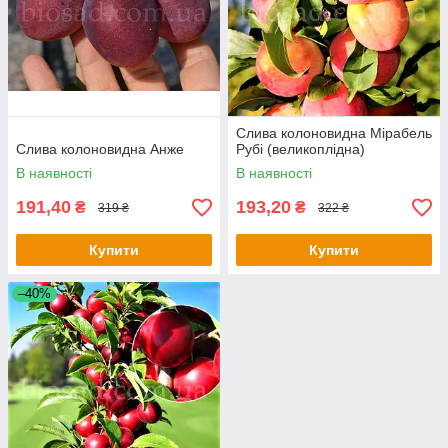
Слива колоновидна Мірабель
Слива колоновидна Анже
Рубі (великоплідна)
В наявності
В наявності
191,40
193,20
₴
₴
319 ₴
322 ₴
Купити
Купити
–40%