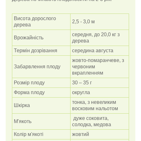
Висота дорослого
2,5 - 3,0 м
дерева
середня, до 20,0 кг з
Врожайність
дерева
Термін дозрівання
середина августа
жовто-помаранчеве, з
Забарвлення плоду
червоним
вкрапленням
Розмір плоду
30 – 35 г
Форма плоду
округла
тонка,
з невеликим
Шкірка
восковим нальотом
дуже соковита,
М'якоть
солодка, медова
Колір м'якоті
жовтий