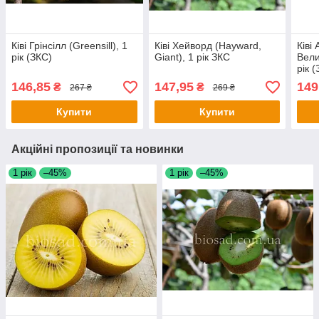
Ківі Грінсілл (Greensill), 1
Ківі Хейворд (Hayward,
Ківі
рік (ЗКС)
Giant), 1 рік ЗКС
Вели
рік 
146,85
147,95
149
₴
₴
267 ₴
269 ₴
Купити
Купити
Акційні пропозиції та новинки
1 рік
–45%
1 рік
–45%