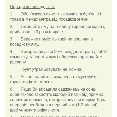
Поради по висадці ківі:
1. Обов’язково очистіть землю від бур’янів і
трави в межах метра від посадкової ями.
2. Викопайте яму на глибину кореневої маси і,
приблизно, в 3 рази ширше.
3. Бережно помістіть коріння рослини в
посадкову яму.
4. Використовуючи 50% вихідного грунту і 50%
компосту, заповніть яму і обережно прикопайте
рослину.
Грунт утрамбовувати не можна.
5. Рясно полийте саджанець та мульчуйте
грунт торфом і тирсою.
6. Якщо Ви висадили саджанець на сонці,
обов’язково захистіть молодий пагін від прямих
сонячних променів, використовуючи ширму. Дана
операція необхідна в перший час (1-2 місяці),
щоб уникнути опіку листя.