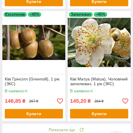
Купити
Купити
Ексклюзив
–45%
Запилювач
–45%
Ківі Грінсілл (Greensill), 1 рік
Ківі Матуа (Matua), Чоловічий
(ЗКС)
запилювач, 1 рік (ЗКС)
В наявності
В наявності
146,85
145,20
₴
₴
267 ₴
264 ₴
Купити
Купити
Показати ще