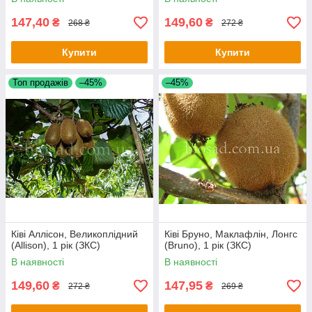
147,40
149,60
₴
₴
268 ₴
272 ₴
Купити
Купити
Топ продажів
–45%
–45%
Ківі Аллісон, Великоплідний
Ківі Бруно, Маклафлін, Лонгс
(Allison), 1 рік (ЗКС)
(Bruno), 1 рік (ЗКС)
В наявності
В наявності
149,60
147,95
₴
₴
272 ₴
269 ₴