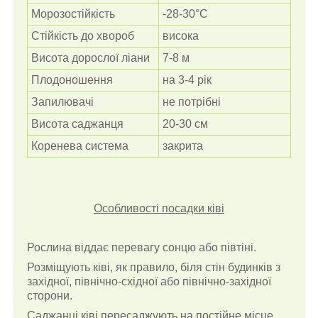
Морозостійкість
-28-30°С
Стійкість до хвороб
висока
Висота дорослої ліани
7-8 м
Плодоношення
на 3-4 рік
Запилювачі
не потрібні
Висота саджанця
20-30 см
Коренева система
закрита
Особливості посадки ківі
Рослина віддає перевагу сонцю або півтіні.
Розміщують ківі, як правило, біля стін будинків з
західної, північно-східної або північно-західної
сторони.
Саджанці ківі пересаджують на постійне місце