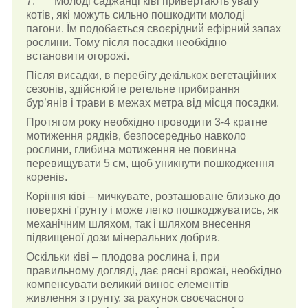
7. Молоді саджанці ківі привертають увагу
котів, які можуть сильно пошкодити молоді
пагони. Їм подобається своєрідний ефірний запах
рослини. Тому після посадки необхідно
встановити огорожі.
Після висадки, в перебігу декількох вегетаційних
сезонів, здійснюйте ретельне прибирання
бур’янів і трави в межах метра від місця посадки.
Протягом року необхідно проводити 3-4 кратне
мотиження рядків, безпосередньо навколо
рослини, глибина мотиження не повинна
перевищувати 5 см, щоб уникнути пошкодження
коренів.
Коріння ківі – мичкувате, розташоване близько до
поверхні ґрунту і може легко пошкоджуватись, як
механічним шляхом, так і шляхом внесення
підвищеної дози мінеральних добрив.
Оскільки ківі – плодова рослина і, при
правильному догляді, дає рясні врожаї, необхідно
компенсувати великий винос елементів
живлення з грунту, за рахунок своєчасного