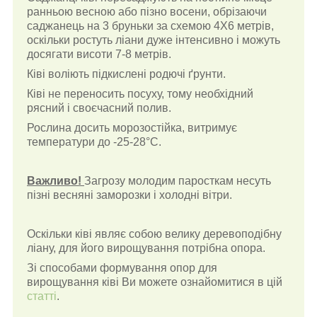
ранньою весною або пізно восени, обрізаючи
саджанець на 3 бруньки за схемою 4Х6 метрів,
оскільки ростуть ліани дуже інтенсивно і можуть
досягати висоти 7-8 метрів.
Ківі воліють підкислені родючі ґрунти.
Ківі не переносить посуху, тому необхідний
рясний і своєчасний полив.
Рослина досить морозостійка, витримує
температури до -25-28°С.
Важливо!
Загрозу молодим паросткам несуть
пізні весняні заморозки і холодні вітри.
Оскільки ківі являє собою велику деревоподібну
ліану, для його вирощування потрібна опора.
Зі способами формування опор для
вирощування ківі Ви можете ознайомитися в цій
статті
.