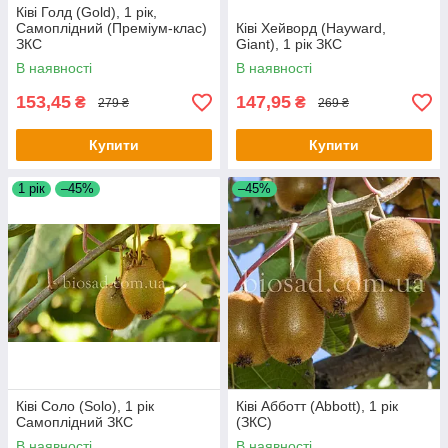
Ківі Голд (Gold), 1 рік,
Самоплідний (Преміум-клас)
Ківі Хейворд (Hayward,
ЗКС
Giant), 1 рік ЗКС
В наявності
В наявності
153,45
147,95
₴
₴
279 ₴
269 ₴
Купити
Купити
1 рік
–45%
–45%
Ківі Соло (Solo), 1 рік
Ківі Абботт (Abbott), 1 рік
Самоплідний ЗКС
(ЗКС)
В наявності
В наявності