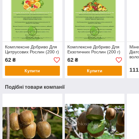
Комплексне Добриво Для
Комплексне Добриво Для
Міне
Цитрусових Рослин (200 г)
Екзотичних Рослин (200 г)
Діат
воло
62
62
₴
₴
111
Купити
Купити
Подібні товари компанії