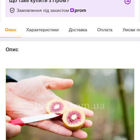
Що таке купити з Пром?
Замовлення під захистом
Опис
Характеристики
Доставка
Оплата
Умови п
Опис