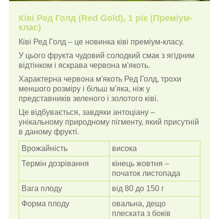
Ківі
Ред Голд (Red Gold)
, 1 рік (Преміум-
клас)
Ківі Ред Голд
–
це новинка ківі преміум-класу.
У цього фрукта чудовий солодкий смак з ягідним
відтінком і яскрава червона м'якоть.
Характерна червона м'якоть Ред Голд, трохи
меншого розміру і більш м'яка, ніж у
представників зеленого і золотого ківі.
Це відбувається, завдяки антоціану
–
унікальному природному пігменту, який присутній
в даному фрукті.
Врожайність
висока
Термін дозрівання
кінець жовтня
–
початок листопада
Вага плоду
від 80 до 150 г
Форма плоду
овальна, дещо
плеската з боків