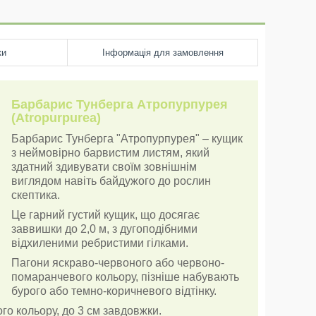
ки
Інформація для замовлення
Барбарис Тунберга Атропурпурея
(Atropurpurea)
Барбарис Тунберга "Атропурпурея" – кущик
з неймовірно барвистим листям, який
здатний здивувати своїм зовнішнім
виглядом навіть байдужого до рослин
скептика.
Це гарний густий кущик, що досягає
заввишки до 2,0 м, з дугоподібними
відхиленими ребристими гілками.
Пагони яскраво-червоного або червоно-
помаранчевого кольору, пізніше набувають
бурого або темно-коричневого відтінку.
го кольору, до 3 см завдовжки.