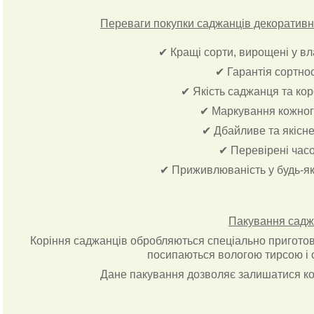
Переваги покупки саджанців декоративни
✔ Кращі сорти, вирощені у в
✔ Гарантія сортно
✔ Якість саджанця та ко
✔ Маркування кожног
✔ Дбайливе та якісн
✔ Перевірені час
✔ Приживлюваність у будь-як
Пакування садж
Коріння саджанців обробляються спеціально приготова
посипаються вологою тирсою і 
Дане пакування дозволяє залишатися ко