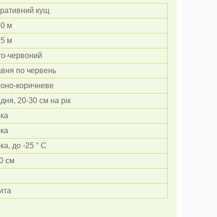
ративний кущ
,0 м
,5 м
то-червоний
авня по червень
воно-коричневе
дня, 20-30 см на рік
ка
ка
ка, до -25 ° С
0 см
ита