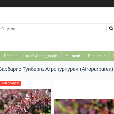
Повернення та обмін саджанців
Контакти
Про нас
А
Барбарис Тунберга Атропурпурея (Atropurpurea)
Топ продаж