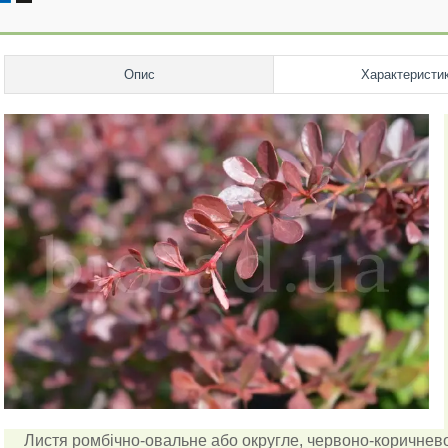
Опис
Характеристи
Листя ромбічно-овальне або округле, червоно-коричнево