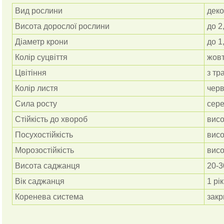
Вид рослини
деко
Висота дорослої рослини
до 2
Діаметр крони
до 1
Колір суцвіття
жов
Цвітіння
з тр
Колір листя
чер
Сила росту
сере
Стійкість до хвороб
висо
Посухостійкість
висо
Морозостійкість
висо
Висота саджанця
20-3
Вік саджанця
1 рік
Коренева система
закр