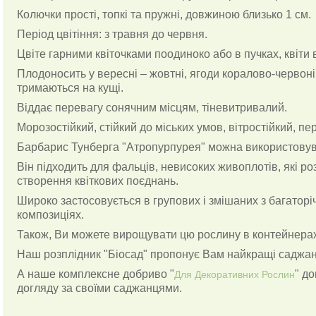
Колючки прості, топкі та пружні, довжиною близько 1 см.
Період цвітіння: з травня до червня.
Цвіте гарними квіточками поодиноко або в пучках, квіти 
Плодоносить у вересні – жовтні, ягоди коралово-червоні,
тримаються на кущі.
Віддає перевагу сонячним місцям, тіневитривалий.
Морозостійкий, стійкий до міських умов, вітростійкий, пе
Барбарис Тунберга "Атропурпурея" можна використовув
Він підходить для фальців, невисоких живоплотів, які ро
створення квіткових поєднань.
Широко застосовується в групових і змішаних з багатор
композиціях.
Також, Ви можете вирощувати цю рослину в контейнерах
Наш розплідник "Біосад" пропонує Вам найкращі саджанц
А наше комплексне добриво "
" д
Для Декоративних Рослин
догляду за своїми саджанцями.