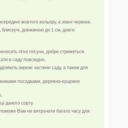
всередині жовтого кольору, а зовні червоні.
 блискучі, довжиною до 1 см, довго
реносить літні посухи, добре стрижеться.
ати в саду повсюдно.
зділяють окремі частини саду, а також для
ічниками посадками, деревно-кущових
.
і даного сорту.
опоможе Вам не витрачати багато часу для