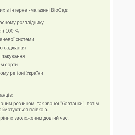
х в інтернет-магазині ВіоСад
:
ласному розпліднику
сті 100 %
реневої системи
о саджанця
е пакування
ом сорти
ому регіоні України
анців:
ним розчином, так званої "бовтанки", потім
обмотуються плівкою.
рінню зволоженим довгий час.