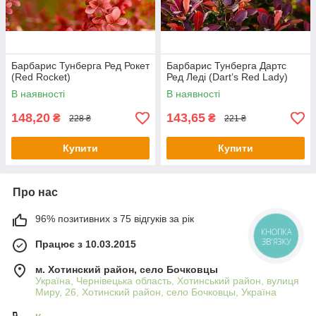
Барбарис Тунберга Ред Рокет
Барбарис Тунберга Дартс
(Red Rocket)
Ред Леді (Dart’s Red Lady)
В наявності
В наявності
148,20
143,65
₴
₴
228 ₴
221 ₴
Купити
Купити
Про нас
96% позитивних з 75 відгуків за рік
КНОПКА
ЗВ'ЯЗКУ
Працює з 10.03.2015
м. Хотинский район, село Бочковцы
Україна, Чернівецька область, Хотинський район, вулиця
Миру, 26, Хотинский район, село Бочковцы, Україна