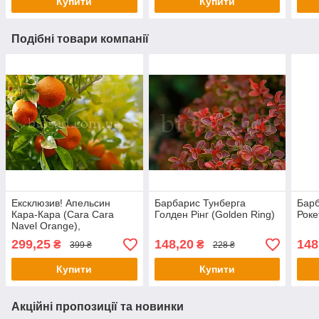
Купити
Купити
Подібні товари компанії
Ексклюзив! Апельсин
Барбарис Тунберга
Барб
Кара-Кара (Cara Cara
Голден Рінг (Golden Ring)
Роке
Navel Orange),
самоплідний
299,25
148,20
148
₴
₴
399 ₴
228 ₴
Купити
Купити
Акційні пропозиції та новинки