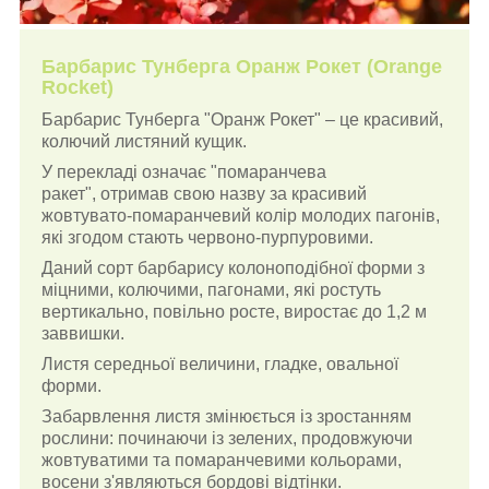
Барбарис Тунберга Оранж Рокет (Orange
Rocket)
Барбарис Тунберга "Оранж Рокет" – це красивий,
колючий листяний кущик.
У перекладі означає "помаранчева
ракет", отримав свою назву за красивий
жовтувато-помаранчевий колір молодих пагонів,
які згодом стають червоно-пурпуровими.
Даний сорт барбарису колоноподібної форми з
міцними, колючими, пагонами, які ростуть
вертикально, повільно росте, виростає до 1,2 м
заввишки.
Листя середньої величини, гладке, овальної
форми.
Забарвлення листя змінюється із зростанням
рослини: починаючи із зелених, продовжуючи
жовтуватими та помаранчевими кольорами,
восени з'являються бордові відтінки.