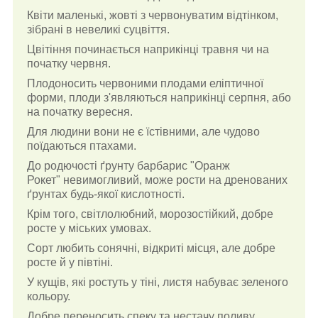
Квіти маленькі, жовті з червонуватим відтінком,
зібрані в невеликі суцвіття.
Цвітіння починається наприкінці травня чи на
початку червня.
Плодоносить червоними плодами еліптичної
форми, плоди з'являються наприкінці серпня, або
на початку вересня.
Для людини вони не є їстівними, але чудово
поїдаються птахами.
До родючості ґрунту барбарис "Оранж
Рокет" невимогливий, може рости на дренованих
ґрунтах будь-якої кислотності.
Крім того, світлолюбний, морозостійкий, добре
росте у міських умовах.
Сорт любить сонячні, відкриті місця, але добре
росте й у півтіні.
У кущів, які ростуть у тіні, листя набуває зеленого
кольору.
Добре переносить спеку та нестачу поливу.