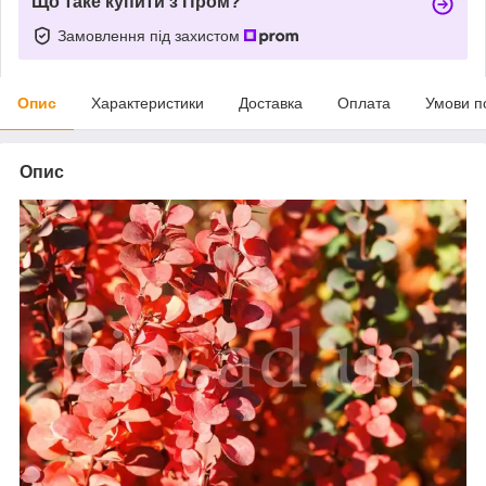
Що таке купити з Пром?
Замовлення під захистом
Опис
Характеристики
Доставка
Оплата
Умови п
Опис