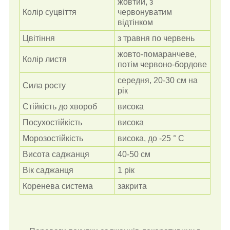
жовтий, з
Колір суцвіття
червонуватим
відтінком
Цвітіння
з травня по червень
жовто-помаранчеве,
Колір листя
потім червоно-бордове
середня, 20-30 см на
Сила росту
рік
Стійкість до хвороб
висока
Посухостійкість
висока
Морозостійкість
висока, до -25 ° С
Висота саджанця
40-50 см
Вік саджанця
1 рік
Коренева система
закрита