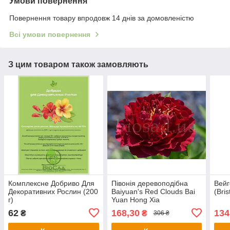
Умови повернення
Повернення товару впродовж 14 днів за домовленістю
Всі умови повернення
З цим товаром також замовляють
Комплексне Добриво Для
Півонія деревоподібна
Вейг
Декоративних Рослин (200
Baiyuan's Red Clouds Bai
(Bris
г)
Yuan Hong Xia
62
168,30
134
₴
₴
306 ₴