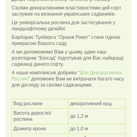
Своїми декоративними властивостями цей сорт
заслужив на визнання українських садівників.
Це універсальна рослина для застосування у
ландшафтному дизайні.
Барбарис Тунберга "Оранж Рокет" стане гідною
прикрасою Вашого саду.
А ми допоможемо Вам у цьому, адже наш
розплідник "Біосад" підготував для Вас найкращі
саджанці даного сорту.
А наше комплексне добриво "
Для Декоративних
Рослин
" допоможе Вам не витрачати багато часу
для догляду за своїми саджанцями.
Вид рослини
декоративний кущ
Висота дорослої
до 1,2 м
рослини
Діаметр крони
до 1,0 м