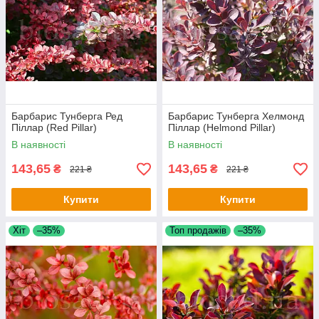
Барбарис Тунберга Ред
Барбарис Тунберга Хелмонд
Піллар (Red Pillar)
Піллар (Helmond Pillar)
В наявності
В наявності
143,65
143,65
₴
₴
221 ₴
221 ₴
Купити
Купити
Хіт
–35%
Топ продажів
–35%