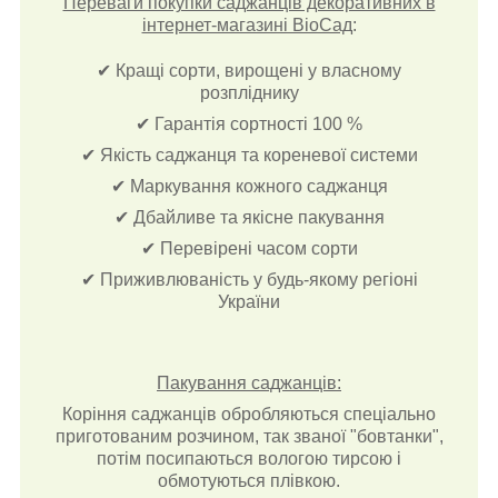
Переваги покупки саджанців декоративних в
інтернет-магазині ВіоСад
:
✔ Кращі сорти, вирощені у власному
розпліднику
✔ Гарантія сортності 100 %
✔ Якість саджанця та кореневої системи
✔ Маркування кожного саджанця
✔ Дбайливе та якісне пакування
✔ Перевірені часом сорти
✔ Приживлюваність у будь-якому регіоні
України
Пакування саджанців:
Коріння саджанців обробляються спеціально
приготованим розчином, так званої "бовтанки",
потім посипаються вологою тирсою і
обмотуються плівкою.