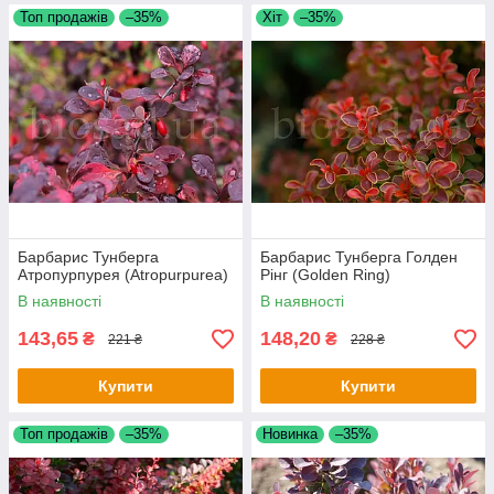
Топ продажів
–35%
Хіт
–35%
Барбарис Тунберга
Барбарис Тунберга Голден
Атропурпурея (Atropurpurea)
Рінг (Golden Ring)
В наявності
В наявності
143,65
148,20
₴
₴
221 ₴
228 ₴
Купити
Купити
Топ продажів
–35%
Новинка
–35%