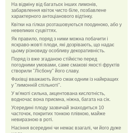
На відміну від багатьох інших лимонів,
забарвлення квіток чисто біле, позбавлене
характерного антоціанового відтінку.
Квітки на гілках розташовуються поодиноко, або у
невеликих суцвіттях.
Як правило, поряд з ними можна побачити і
яскраво-жовті плоди, які дозрівають, що надає
цьому різновиду особливу декоративність.
Поряд із вже згаданою стійкістю перед
погодними умовами, саме смакові якості фруктів
створили "Лісбону" його славу.
Фахівці вважають його смак одним із найкращих
у "лимонній спільноті".
У м'якоті сильна, акцентована кислотність,
водночас вона приємна, ніжна, багата на сік.
Усередині плоду зазвичай знаходиться 10
часточок, покритих тонкою плівкою, майже
невиразною в роті.
Насіння всередині чи немає взагалі, чи його дуже