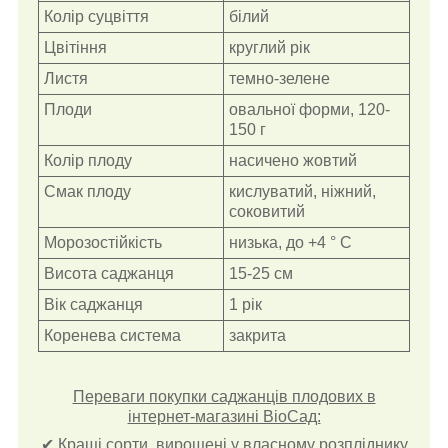
Колір суцвіття
білий
Цвітіння
круглий рік
Листя
темно-зелене
Плоди
овальної форми, 120-
150 г
Колір плоду
насичено жовтий
Смак плоду
кислуватий, ніжний,
соковитий
Морозостійкість
низька, до +4 ° С
Висота саджанця
15-25 см
Вік саджанця
1 рік
Коренева система
закрита
Переваги покупки саджанців плодових в
інтернет-магазині ВіоСад:
✔ Кращі сорти, вирощені у власному розпліднику