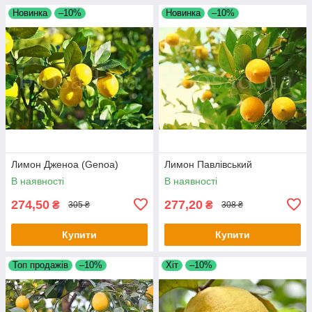
Новинка
–10%
Новинка
–10%
Лимон Дженоа (Genoa)
Лимон Павлівський
В наявності
В наявності
274,50
277,20
₴
₴
305 ₴
308 ₴
Купити
Купити
Топ продажів
–10%
Хіт
–10%