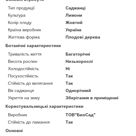
Тип продукції
Саджанці
Культура
Лимони
Колір плоду
Жовтий
Країна виробник
Україна
Життєва форма
Плодові дерева
Ботанічні характеристики
Тривалість життя
Багаторічні
Висота рослин
Низькорослі
Холодостійкість
Ні
Посухостійкість
Так
Стійкість до вилягання
Так
Вік саджанця
Однорічний
Укриття на зиму
Зберігання в приміщенні
Користувальницькі характеристики
Виробник
ТОВ"БиоСад"
Стійкість до ламання
Так
Основні