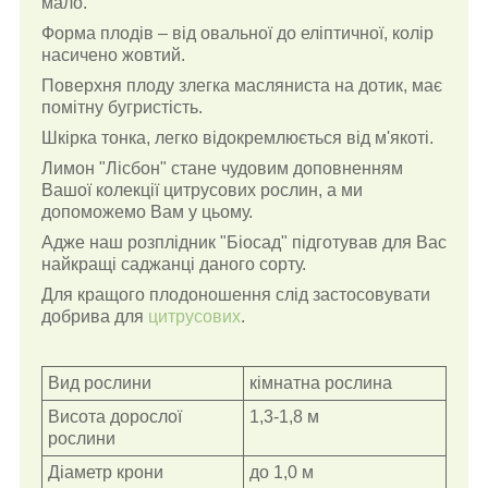
мало.
Форма плодів – від овальної до еліптичної, колір
насичено жовтий.
Поверхня плоду злегка масляниста на дотик, має
помітну бугристість.
Шкірка тонка, легко відокремлюється від м'якоті.
Лимон "Лісбон" стане чудовим доповненням
Вашої колекції цитрусових рослин, а ми
допоможемо Вам у цьому.
Адже наш розплідник "Біосад" підготував для Вас
найкращі саджанці даного сорту.
Для кращого плодоношення слід застосовувати
добрива для
цитрусових
.
Вид рослини
кімнатна рослина
Висота дорослої
1,3-1,8 м
рослини
Діаметр крони
до 1,0 м