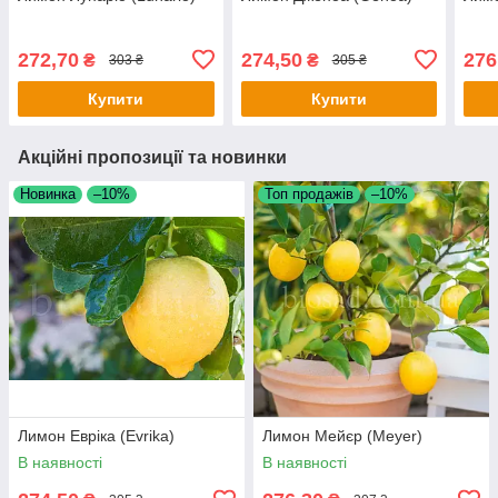
272,70
274,50
276
₴
₴
303 ₴
305 ₴
Купити
Купити
Акційні пропозиції та новинки
Новинка
–10%
Топ продажів
–10%
Лимон Евріка (Evrika)
Лимон Мейєр (Meyer)
В наявності
В наявності