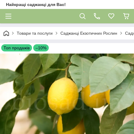
Найкращі саджанці для Вас!
Товари та послуги
Саджанці Екзотичних Рослин
Сад
Топ продажів
–10%