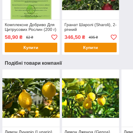
Комплексне Добриво Для
Гранат Шаролі (Sharoli), 2-
Цитрусових Рослин (200 г)
річний
58,90
346,50
₴
₴
62 ₴
495 ₴
Купити
Купити
Подібні товари компанії
Лимон Лунаріо (Lunario)
Лимон Дженоа (Genoa)
Лимо