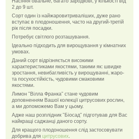
Насіння овальне, багато зародкові, у кількості від
2 до 9 шт.
Сорт один із найжаровитриваліших, дуже рано
вступає в плодоношення, часто на другий-третій
рік після посадки.
Потребує світлого розташування.
Ідеально підходить для вирощування у кімнатних
умовах.
Даний сорт відрізняється високими
характеристиками якостями, такими як: швидке
зростання, невибагливість у вирощуванні, жаро-
та посухостійкість, чудовими смаковими
якостями.
Лимон "Вілла Франка" стане чудовим
доповненням Вашої колекції цитрусових рослин,
а ми допоможемо Вам у цьому.
Адже наш розплідник "Біосад" підготував для Вас
найкращі саджанці даного сорту.
Для кращого плодоношення слід застосовувати
добрива для
цитрусових
.