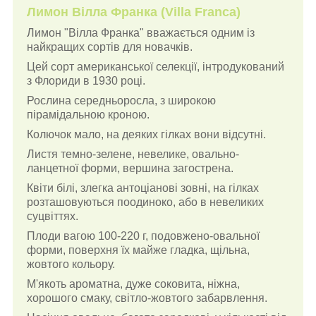
Лимон Вілла Франка (
Villa
Franca
)
Лимон "Вілла Франка" вважається одним із
найкращих сортів для новачків.
Цей сорт американської селекції, інтродукований
з Флориди в 1930 році.
Рослина середньоросла, з широкою
пірамідальною кроною.
Колючок мало, на деяких гілках вони відсутні.
Листя темно-зелене, невелике, овально-
ланцетної форми, вершина загострена.
Квіти білі, злегка антоціанові зовні, на гілках
розташовуються поодиноко, або в невеликих
суцвіттях.
Плоди вагою 100-220 г, подовжено-овальної
форми, поверхня їх майже гладка, щільна,
жовтого кольору.
М'якоть ароматна, дуже соковита, ніжна,
хорошого смаку, світло-жовтого забарвлення.