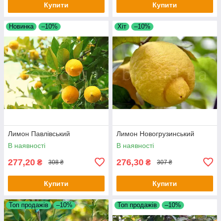
Купити
Купити
Новинка
–10%
Хіт
–10%
Лимон Павлівський
Лимон Новогрузинський
В наявності
В наявності
277,20
276,30
₴
₴
308 ₴
307 ₴
Купити
Купити
Топ продажів
–10%
Топ продажів
–10%