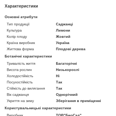
Характеристики
Основні атрибути
Тип продукції
Саджанці
Культура
Лимони
Колір плоду
Жовтий
Країна виробник
Україна
Життєва форма
Плодові дерева
Ботанічні характеристики
Тривалість життя
Багаторічні
Висота рослин
Низькорослі
Холодостійкість
Ні
Посухостійкість
Так
Стійкість до вилягання
Так
Вік саджанця
Однорічний
Укриття на зиму
Зберігання в приміщенні
Користувальницькі характеристики
Виробник
ТОВ"БиоСад"