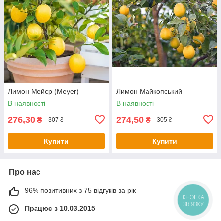
Лимон Мейєр (Meyer)
Лимон Майкопський
В наявності
В наявності
276,30
274,50
₴
₴
307 ₴
305 ₴
Купити
Купити
Про нас
96% позитивних з 75 відгуків за рік
КНОПКА
ЗВ'ЯЗКУ
Працює з 10.03.2015