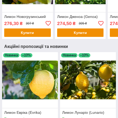
Лимон Новогрузинський
Лимон Дженоа (Genoa)
Лим
276,30
274,50
274
₴
₴
307 ₴
305 ₴
Купити
Купити
Акційні пропозиції та новинки
Новинка
–10%
Новинка
–10%
Лимон Евріка (Evrika)
Лимон Лунаріо (Lunario)