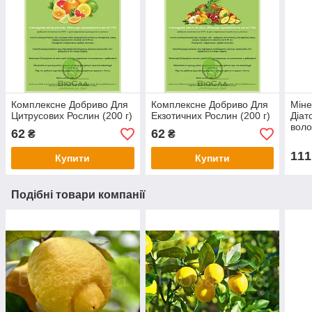
Комплексне Добриво Для
Комплексне Добриво Для
Міне
Цитрусових Рослин (200 г)
Екзотичних Рослин (200 г)
Діат
воло
62
62
₴
₴
111
Купити
Купити
Подібні товари компанії