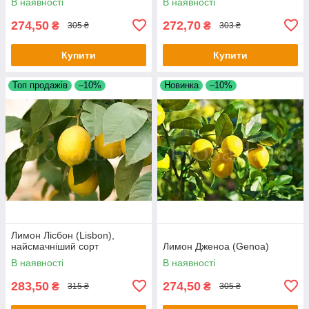
В наявності
В наявності
274,50
272,70
₴
₴
305 ₴
303 ₴
Купити
Купити
Топ продажів
–10%
Новинка
–10%
Лимон Лісбон (Lisbon),
найсмачніший сорт
Лимон Дженоа (Genoa)
В наявності
В наявності
283,50
274,50
₴
₴
315 ₴
305 ₴