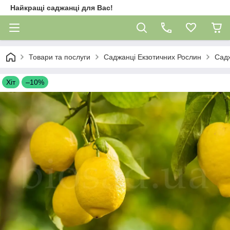
Найкращі саджанці для Вас!
Товари та послуги
Саджанці Екзотичних Рослин
Сад
Хіт
–10%