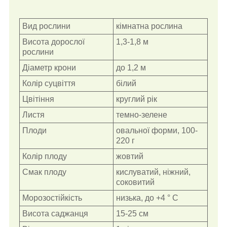
Вид рослини
кімнатна рослина
Висота дорослої
1,3-1,8 м
рослини
Діаметр крони
до 1,2 м
Колір суцвіття
білий
Цвітіння
круглий рік
Листя
темно-зелене
Плоди
овальної форми, 100-
220 г
Колір плоду
жовтий
Смак плоду
кислуватий, ніжний,
соковитий
Морозостійкість
низька, до +4 ° С
Висота саджанця
15-25 см