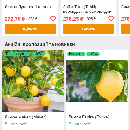
Лимон Лунаріо (Lunario)
Лайм Таїті (Tahiti),
Лимо
персидський, самоплідний
272,70
276,25
276
₴
₴
303 ₴
325 ₴
Купити
Купити
Акційні пропозиції та новинки
Топ продажів
–10%
Новинка
–10%
Лимон Мейєр (Meyer)
Лимон Евріка (Evrika)
В наявності
В наявності