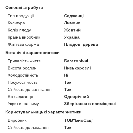
Основні атрибути
Тип продукції
Саджанці
Культура
Лимони
Колір плоду
Жовтий
Країна виробник
Україна
Життєва форма
Плодові дерева
Ботанічні характеристики
Тривалість життя
Багаторічні
Висота рослин
Низькорослі
Холодостійкість
Ні
Посухостійкість
Так
Стійкість до вилягання
Так
Вік саджанця
Однорічний
Укриття на зиму
Зберігання в приміщенні
Користувальницькі характеристики
Виробник
ТОВ"БиоСад"
Стійкість до ламання
Так