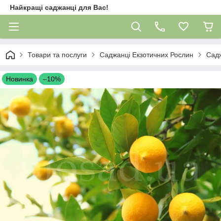
Найкращі саджанці для Вас!
Товари та послуги
Саджанці Екзотичних Рослин
Сад
Новинка
–10%