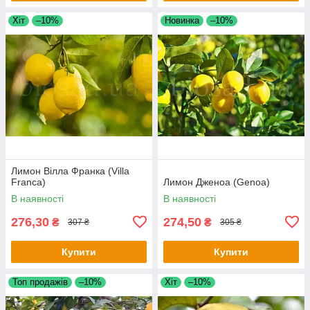
Хіт
–10%
Новинка
–10%
Лимон Вілла Франка (Villa
Franca)
Лимон Дженоа (Genoa)
В наявності
В наявності
276,30
274,50
₴
₴
307 ₴
305 ₴
Купити
Купити
Топ продажів
–10%
Хіт
–10%