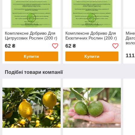
Комплексне Добриво Для
Комплексне Добриво Для
Міне
Цитрусових Рослин (200 г)
Екзотичних Рослин (200 г)
Діат
воло
62
62
₴
₴
111
Купити
Купити
Подібні товари компанії