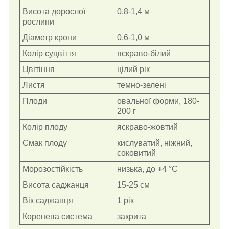
Висота дорослої
0,8-1,4 м
рослини
Діаметр крони
0,6-1,0 м
Колір суцвіття
яскраво-білий
Цвітіння
цілий рік
Листя
темно-зелені
Плоди
овальної форми, 180-
200 г
Колір плоду
яскраво-жовтий
Смак плоду
кислуватий, ніжний,
соковитий
Морозостійкість
низька, до +4 °С
Висота саджанця
15-25 см
Вік саджанця
1 рік
Коренева система
закрита