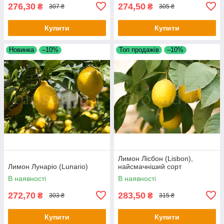
276,30
274,50
₴
₴
307 ₴
305 ₴
Купити
Купити
Новинка
–10%
Топ продажів
–10%
Лимон Лісбон (Lisbon),
Лимон Лунаріо (Lunario)
найсмачніший сорт
В наявності
В наявності
272,70
283,50
₴
₴
303 ₴
315 ₴
Купити
Купити