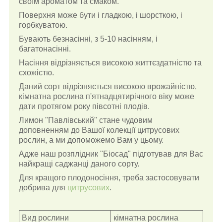
своїм ароматом та смаком.
Поверхня може бути і гладкою, і шорсткою, і
горбкуватою.
Бувають безнасінні, з 5-10 насінням, і
багатонасінні.
Насіння відрізняється високою життєздатністю та
схожістю.
Даний сорт відрізняється високою врожайністю,
кімнатна рослина п'ятнадцятирічного віку може
дати протягом року півсотні плодів.
Лимон "Павлівський" стане чудовим
доповненням до Вашої колекції цитрусових
рослин, а ми допоможемо Вам у цьому.
Адже наш розплідник "Біосад" підготував для Вас
найкращі саджанці даного сорту.
Для кращого плодоносіння, треба застосовувати
добрива для
цитрусових
.
Вид рослини
кімнатна рослина