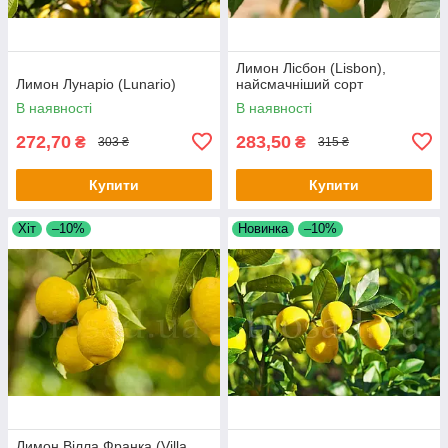
Лимон Лісбон (Lisbon),
Лимон Лунаріо (Lunario)
найсмачніший сорт
В наявності
В наявності
272,70
283,50
₴
₴
303 ₴
315 ₴
Купити
Купити
Хіт
–10%
Новинка
–10%
Лимон Вілла Франка (Villa