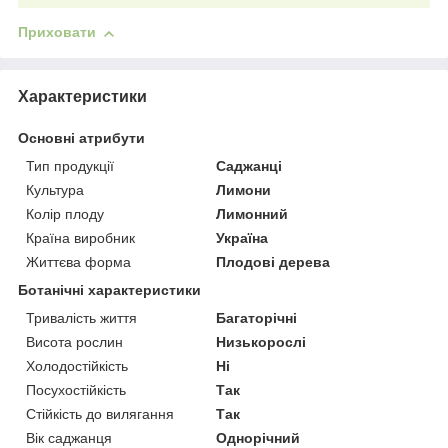
Приховати
Характеристики
Основні атрибути
Тип продукції
Саджанці
Культура
Лимони
Колір плоду
Лимонний
Країна виробник
Україна
Життєва форма
Плодові дерева
Ботанічні характеристики
Тривалість життя
Багаторічні
Висота рослин
Низькорослі
Холодостійкість
Ні
Посухостійкість
Так
Стійкість до вилягання
Так
Вік саджанця
Однорічний