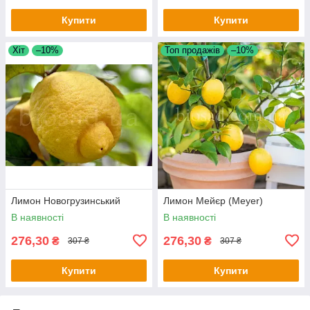
Купити
Купити
Хіт
–10%
Топ продажів
–10%
Лимон Новогрузинський
Лимон Мейєр (Meyer)
В наявності
В наявності
276,30
276,30
₴
₴
307 ₴
307 ₴
Купити
Купити