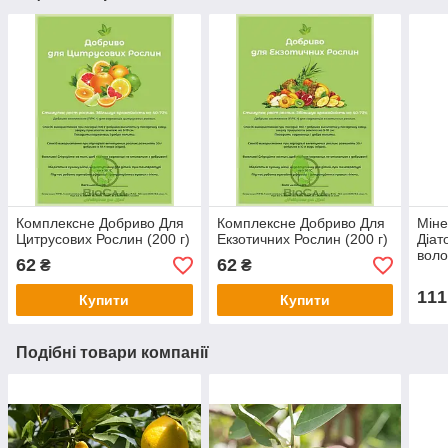
Комплексне Добриво Для
Комплексне Добриво Для
Міне
Цитрусових Рослин (200 г)
Екзотичних Рослин (200 г)
Діат
воло
62
62
₴
₴
111
Купити
Купити
Подібні товари компанії