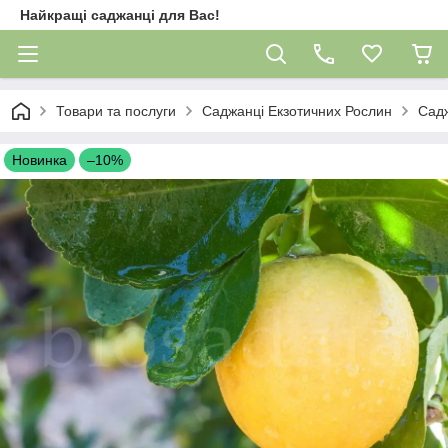
Найкращі саджанці для Вас!
Товари та послуги
Саджанці Екзотичних Рослин
Сад
Новинка
–10%