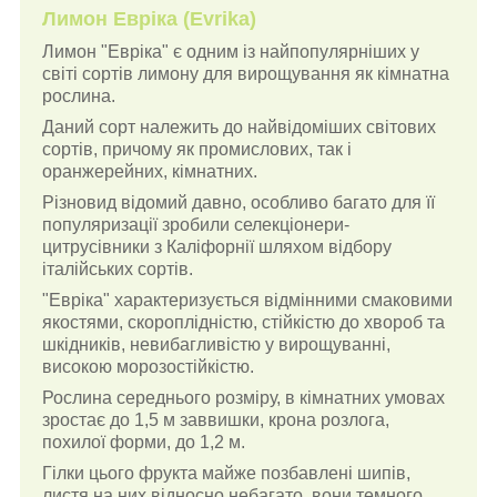
Лимон Евріка (Evrika)
Лимон "Евріка" є одним із найпопулярніших у
світі сортів лимону для вирощування як кімнатна
рослина.
Даний сорт належить до найвідоміших світових
сортів, причому як промислових, так і
оранжерейних, кімнатних.
Різновид відомий давно, особливо багато для її
популяризації зробили селекціонери-
цитрусівники з Каліфорнії шляхом відбору
італійських сортів.
"Евріка" характеризується відмінними смаковими
якостями, скороплідністю, стійкістю до хвороб та
шкідників, невибагливістю у вирощуванні,
високою морозостійкістю.
Рослина середнього розміру, в кімнатних умовах
зростає до 1,5 м заввишки, крона розлога,
похилої форми, до 1,2 м.
Гілки цього фрукта майже позбавлені шипів,
листя на них відносно небагато, вони темного