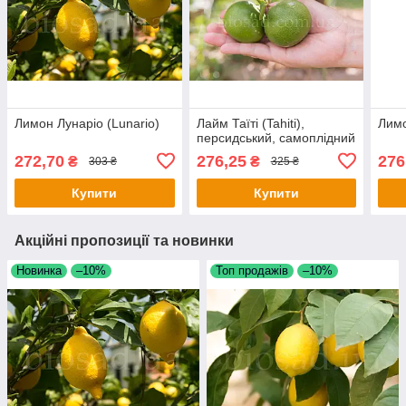
Лимон Лунаріо (Lunario)
Лайм Таїті (Tahiti),
Лимо
персидський, самоплідний
272,70
276,25
276
₴
₴
303 ₴
325 ₴
Купити
Купити
Акційні пропозиції та новинки
Новинка
–10%
Топ продажів
–10%