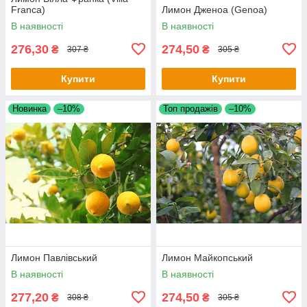
Franca)
Лимон Дженоа (Genoa)
В наявності
В наявності
276,30
274,50
₴
₴
307 ₴
305 ₴
Купити
Купити
Новинка
–10%
Топ продажів
–10%
Лимон Павлівський
Лимон Майкопський
В наявності
В наявності
277,20
274,50
₴
₴
308 ₴
305 ₴