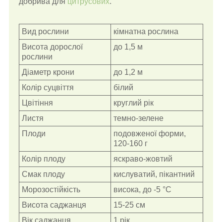
добрива для
цитрусових
.
Вид рослини
кімнатна рослина
Висота дорослої
до 1,5 м
рослини
Діаметр крони
до 1,2 м
Колір суцвіття
білий
Цвітіння
круглий рік
Листя
темно-зелене
Плоди
подовженої форми,
120-160 г
Колір плоду
яскраво-жовтий
Смак плоду
кислуватий, пікантний
Морозостійкість
висока, до -5 °С
Висота саджанця
15-25 см
Вік саджанця
1 рік