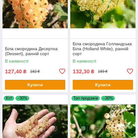
Біла смородина Голландська
Біла смородина Десертна
Біла (Holland White), ранній
(Dessert), ранній сорт
сорт
В наявності
В наявності
127,40
132,30
₴
₴
182 ₴
189 ₴
Купити
Купити
Хіт!
–30%
Топ продажів
–30%