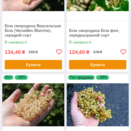
Біла смородина Версальська
Біла (Versailles Blanche),
Біла смородина Біла фея,
середній сорт
середньоранній сорт
В наявності
В наявності
134,40
124,60
₴
₴
192 ₴
178 ₴
Купити
Купити
Хіт!
–30%
Топ продажів
–30%