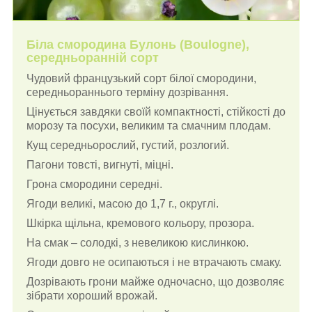
Біла смородина Булонь (Boulogne),
середньоранній сорт
Чудовий французький сорт білої смородини,
середньораннього терміну дозрівання.
Цінується завдяки своїй компактності, стійкості до
морозу та посухи, великим та смачним плодам.
Кущ середньорослий, густий, розлогий.
Пагони товсті, вигнуті, міцні.
Грона смородини середні.
Ягоди великі, масою до 1,7 г., округлі.
Шкірка щільна, кремового кольору, прозора.
На смак – солодкі, з невеликою кислинкою.
Ягоди довго не осипаються і не втрачають смаку.
Дозрівають грони майже одночасно, що дозволяє
зібрати хороший врожай.