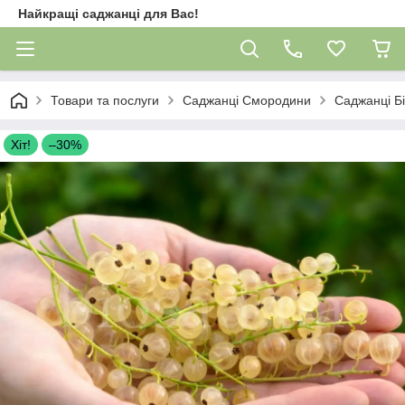
Найкращі саджанці для Вас!
Товари та послуги
Саджанці Смородини
Саджанці Б
Хіт!
–30%