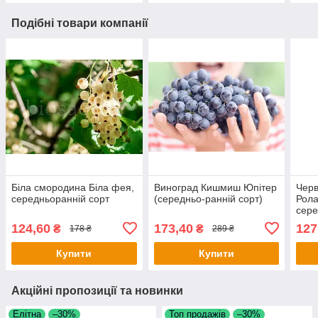
Подібні товари компанії
Біла смородина Біла фея,
Виноград Кишмиш Юпітер
Чер
середньоранній сорт
(середньо-ранній сорт)
Рола
сере
124,60
173,40
127
₴
₴
178 ₴
289 ₴
Купити
Купити
Акційні пропозиції та новинки
Елітна
–30%
Топ продажів
–30%