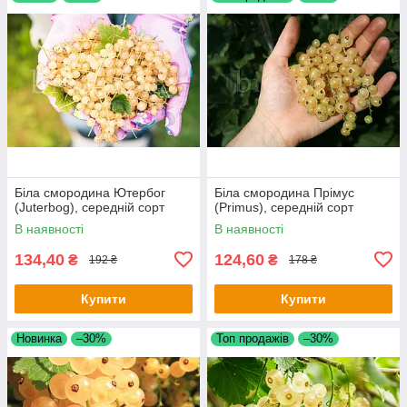
Біла смородина Ютербог
Біла смородина Прімус
(Juterbog), середній сорт
(Primus), середній сорт
В наявності
В наявності
134,40
124,60
₴
₴
192 ₴
178 ₴
Купити
Купити
Новинка
–30%
Топ продажів
–30%