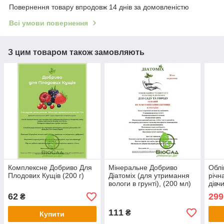
Повернення товару впродовж 14 днів за домовленістю
Всі умови повернення
З цим товаром також замовляють
Комплексне Добриво Для
Мінеральне Добриво
Облі
Плодових Кущів (200 г)
Діатоміх (для утримання
річн
вологи в грунті), (200 мл)
дівч
шт.
62
299
₴
111
₴
Купити