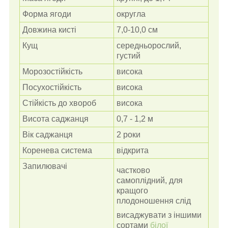
Форма ягоди
округла
Довжина кисті
7,0-10,0 см
Кущ
середньорослий,
густий
Морозостійкість
висока
Посухостійкість
висока
Стійкість до хвороб
висока
Висота саджанця
0,7 - 1,2 м
Вік саджанця
2 роки
Коренева система
відкрита
Запилювачі
частково
самоплідний,
для
кращого
плодоношення слід
висаджувати з іншими
сортами
білої