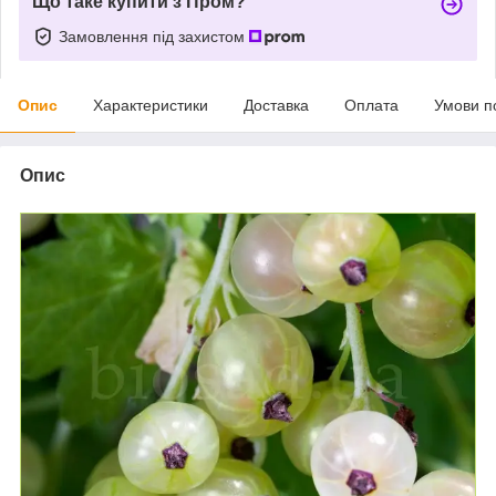
Що таке купити з Пром?
Замовлення під захистом
Опис
Характеристики
Доставка
Оплата
Умови п
Опис