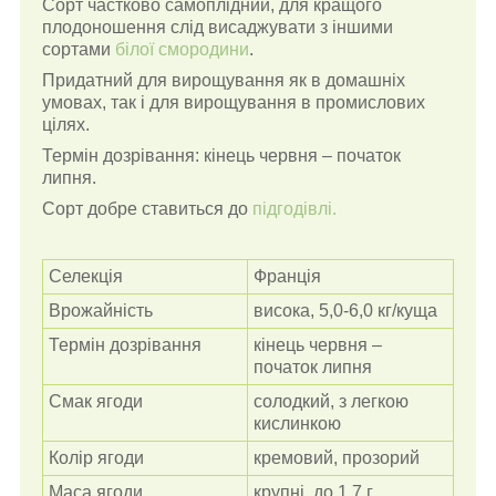
Сорт частково самоплідний, для кращого
плодоношення слід висаджувати з іншими
сортами
білої смородини
.
Придатний для вирощування як в домашніх
умовах, так і для вирощування в промислових
цілях.
Термін дозрівання: кінець червня – початок
липня.
Сорт добре ставиться до
підгодівлі.
Селекція
Франція
Врожайність
висока, 5,0-6,0 кг/куща
Термін дозрівання
кінець червня –
початок липня
Смак ягоди
солодкий, з легкою
кислинкою
Колір ягоди
кремовий, прозорий
Маса ягоди
крупні, до 1,7 г