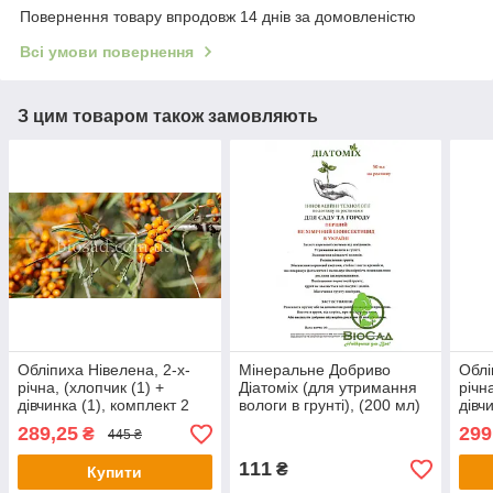
Повернення товару впродовж 14 днів за домовленістю
Всі умови повернення
З цим товаром також замовляють
Обліпиха Нівелена, 2-х-
Мінеральне Добриво
Облі
річна, (хлопчик (1) +
Діатоміх (для утримання
річн
дівчинка (1), комплект 2
вологи в грунті), (200 мл)
дівч
шт.
шт.
289,25
299
₴
445 ₴
111
₴
Купити