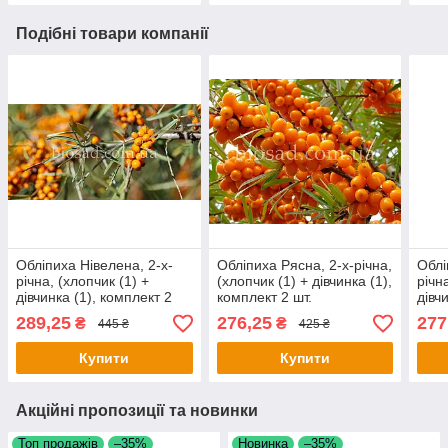
Подібні товари компанії
Обліпиха Нівелена, 2-х-
Обліпиха Рясна, 2-х-річна,
Облі
річна, (хлопчик (1) +
(хлопчик (1) + дівчинка (1),
річн
дівчинка (1), комплект 2
комплект 2 шт.
дівч
шт.
шт.
289,25
276,25
277
₴
₴
445 ₴
425 ₴
Купити
Купити
Акційні пропозиції та новинки
Топ продажів
–35%
Новинка
–35%