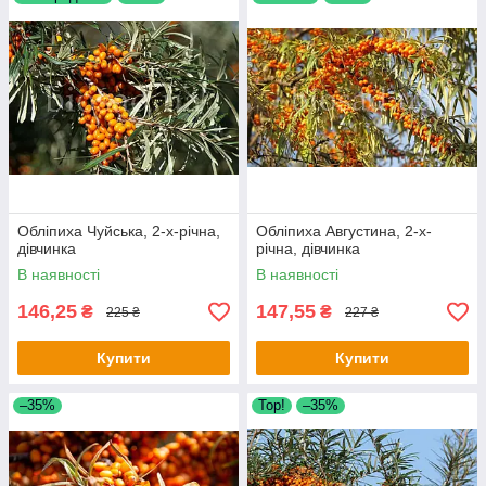
Обліпиха Чуйська, 2-х-річна,
Обліпиха Августина, 2-х-
дівчинка
річна, дівчинка
В наявності
В наявності
146,25
147,55
₴
₴
225 ₴
227 ₴
Купити
Купити
–35%
Тор!
–35%