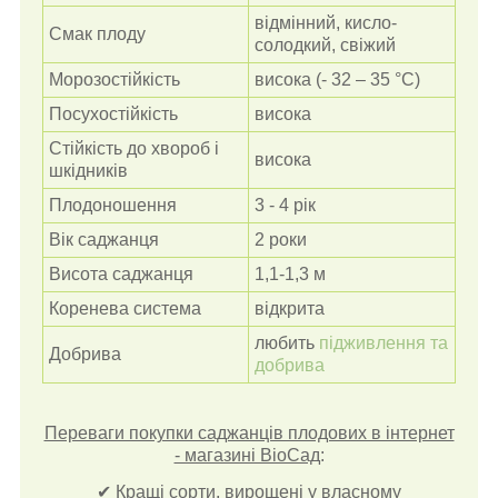
відмінний, кисло-
Смак плоду
солодкий, свіжий
Морозостійкість
висока (- 32 – 35 °C)
Посухостійкість
висока
Стійкість до хвороб і
висока
шкідників
Плодоношення
3 - 4 рік
Вік саджанця
2 роки
Висота саджанця
1,1-1,3 м
Коренева система
відкрита
любить
підживлення та
Добрива
добрива
Переваги покупки саджанців плодових в інтернет
- магазині ВіоСад
:
✔ Кращі сорти, вирощені у власному