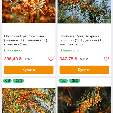
Обліпиха Рует, 2-х-річна,
Обліпиха Рует, 3-х-річна,
(хлопчик (1) + дівчинка (1),
(хлопчик (1) + дівчинка (1),
комплект 2 шт.
комплект 2 шт.
В наявності
В наявності
296,40
347,75
₴
₴
456 ₴
535 ₴
Купити
Купити
Хіт!
–35%
Тор!
–35%