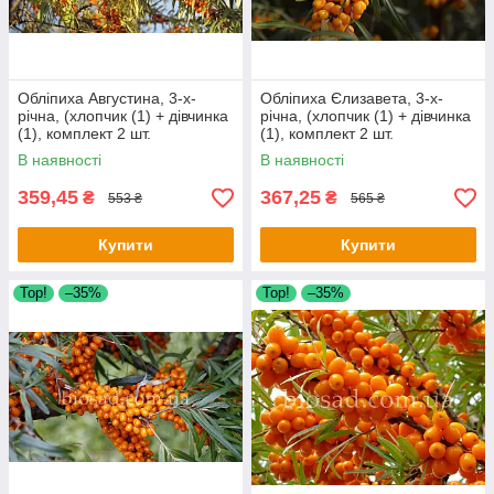
Обліпиха Августина, 3-х-
Обліпиха Єлизавета, 3-х-
річна, (хлопчик (1) + дівчинка
річна, (хлопчик (1) + дівчинка
(1), комплект 2 шт.
(1), комплект 2 шт.
В наявності
В наявності
359,45
367,25
₴
₴
553 ₴
565 ₴
Купити
Купити
Тор!
–35%
Тор!
–35%