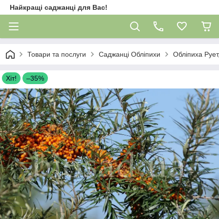
Найкращі саджанці для Вас!
Товари та послуги
Саджанці Обліпихи
Обліпиха Рует,
Хіт!
–35%