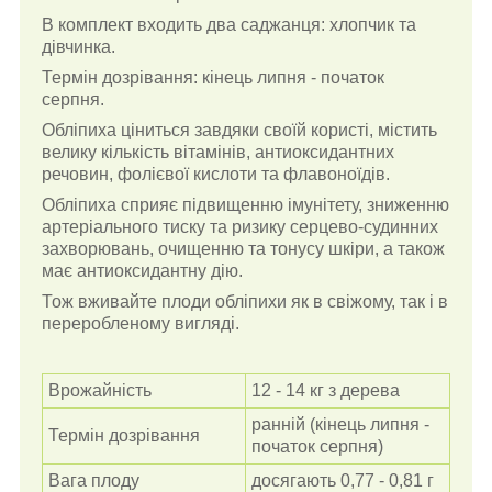
В комплект входить два саджанця: хлопчик та
дівчинка.
Термін дозрівання: кінець липня - початок
серпня.
Обліпиха ціниться завдяки своїй користі, містить
велику кількість вітамінів, антиоксидантних
речовин, фолієвої кислоти та флавоноїдів.
Обліпиха сприяє підвищенню імунітету, зниженню
артеріального тиску та ризику серцево-судинних
захворювань, очищенню та тонусу шкіри, а також
має антиоксидантну дію.
Тож вживайте плоди обліпихи як в свіжому, так і в
переробленому вигляді.
Врожайність
12 - 14 кг з дерева
ранній (кінець липня -
Термін дозрівання
початок серпня)
Вага плоду
досягають 0,77 - 0,81 г