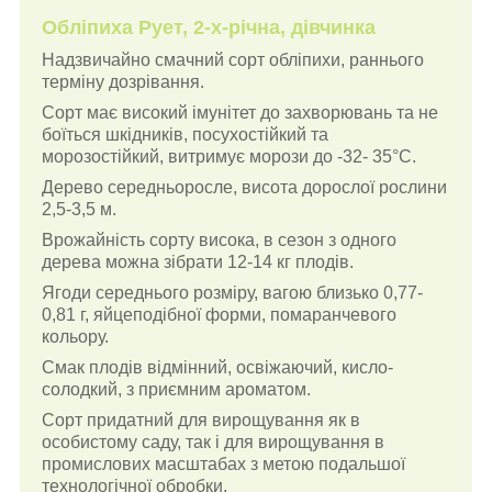
Обліпиха Рует, 2-х-річна, дівчинка
Надзвичайно смачний сорт обліпихи, раннього
терміну дозрівання.
Сорт має високий імунітет до захворювань та не
боїться шкідників, посухостійкий та
морозостійкий, витримує морози до -32- 35°С.
Дерево середньоросле, висота дорослої рослини
2,5-3,5 м.
Врожайність сорту висока, в сезон з одного
дерева можна зібрати 12-14 кг плодів.
Ягоди середнього розміру, вагою близько 0,77-
0,81 г, яйцеподібної форми, помаранчевого
кольору.
Смак плодів відмінний, освіжаючий, кисло-
солодкий, з приємним ароматом.
Сорт придатний для вирощування як в
особистому саду, так і для вирощування в
промислових масштабах з метою подальшої
технологічної обробки.