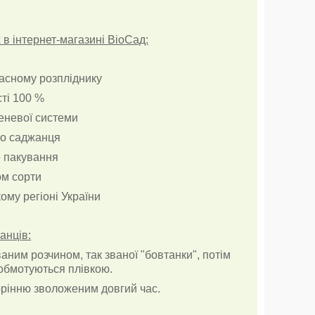
в інтернет-магазині ВіоСад:
ласному розпліднику
сті 100 %
реневої системи
о саджанця
е пакування
ом сорти
ому регіоні України
анців:
ним розчином, так званої "бовтанки", потім
обмотуються плівкою.
рінню зволоженим довгий час.