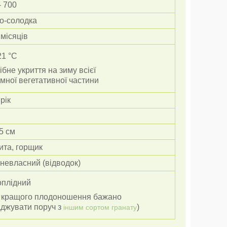
- 700
о-солодка
5 місяців
21 °C
ібне укриття на зиму всієї
емної
вегетативної
частини
 рік
5 см
ита, горщик
невласний (відводок)
оплідний
я кращого плодоношення бажано
джувати поруч з
)
іншим сортом гранату