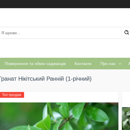
Повернення та обмін саджанців
Контакти
Про нас
А
Гранат Нікітський Ранній (1-річний)
Топ продаж