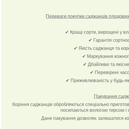
Переваги покупки саджанців плодових 
✔ Кращі сорти, вирощені у в
✔ Гарантія сортно
✔ Якість саджанця та ко
✔ Маркування кожног
✔ Дбайливе та якісн
✔ Перевірені час
✔ Приживлюваність у будь-як
Пакування садж
Коріння саджанців обробляються спеціально приготова
посипаються вологою тирсою і 
Дане пакування дозволяє залишатися ко