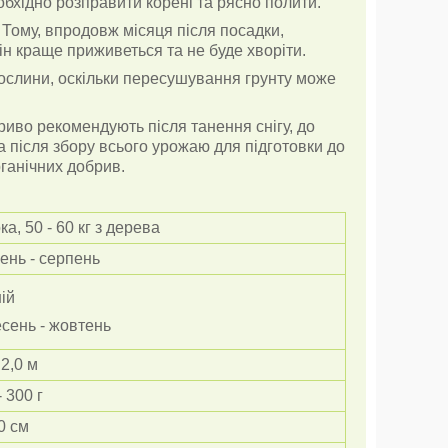
еобхідно розправити корені та рясно полити.
. Тому, впродовж місяця після посадки,
ін краще приживеться та не буде хворіти.
рослини, оскільки пересушування грунту може
иво рекомендують після танення снігу, до
 після збору всього урожаю для підготовки до
рганічних добрив.
ка, 50 - 60 кг з дерева
ень - серпень
ій
сень - жовтень
 2,0 м
- 300 г
0 см