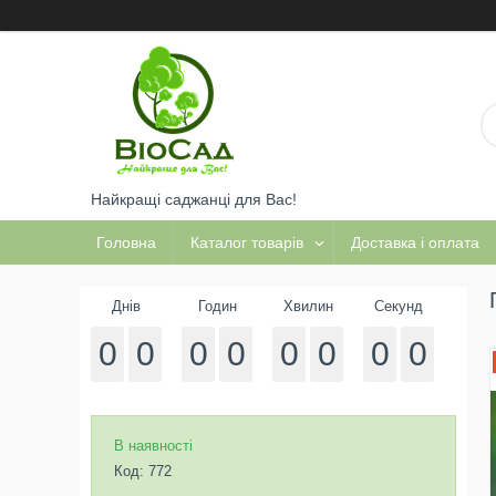
Найкращі саджанці для Вас!
Головна
Каталог товарів
Доставка і оплата
Днів
Годин
Хвилин
Секунд
0
0
0
0
0
0
0
0
В наявності
Код:
772