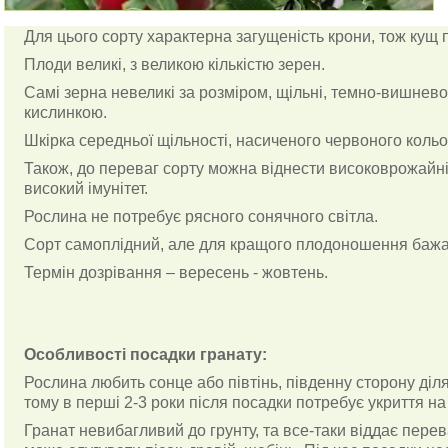
Для цього сорту характерна загущеність крони, тож кущ
Плоди великі, з великою кількістю зерен.
Самі зерна невеликі за розміром, щільні, темно-вишнево
кислинкою.
Шкірка середньої щільності, насиченого червоного кольо
Також, до переваг сорту можна віднести високоврожайніст
високий імунітет.
Рослина не потребує рясного сонячного світла.
Сорт самоплідний, але для кращого плодоношення баж
Термін дозрівання – вересень - жовтень.
Особливості посадки гранату:
Рослина любить сонце або півтінь, південну сторону діля
тому в перші 2-3 роки після посадки потребує укриття на
Гранат невибагливий до грунту, та все-таки віддає пер