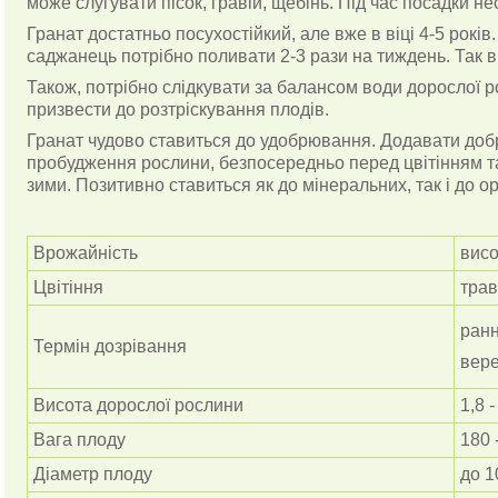
може слугувати пісок, гравій, щебінь. Під час посадки н
Гранат достатньо посухостійкий, але вже в віці 4-5 років
саджанець потрібно поливати 2-3 рази на тиждень. Так в
Також, потрібно слідкувати за балансом води дорослої 
призвести до розтріскування плодів.
Гранат чудово ставиться до удобрювання. Додавати добр
пробудження рослини, безпосередньо перед цвітінням та
зими. Позитивно ставиться як до мінеральних, так і до о
Врожайність
висо
Цвітіння
трав
ранн
Термін дозрівання
вере
Висота дорослої рослини
1,8 -
Вага плоду
180 
Діаметр плоду
до 1