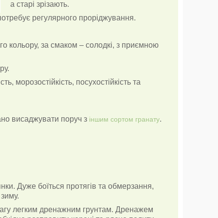
а старі зрізають.
 потребує регулярного проріджування.
го кольору, за смаком – солодкі, з приємною
ру.
ь, морозостійкість, посухостійкість та
ано висаджувати поруч з
.
іншим сортом гранату
нки. Дуже боїться протягів та обмерзання,
 зиму.
евагу легким дренажним грунтам. Дренажем