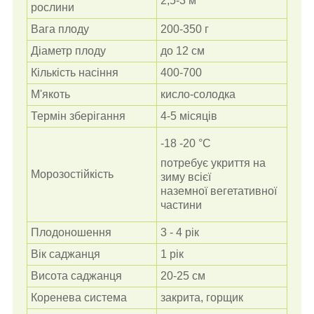
2,5-3 м
рослини
Вага плоду
200-350 г
Діаметр плоду
до 12 см
Кількість насіння
400-700
М'якоть
кисло-солодка
Термін зберігання
4-5 місяців
-18 -20 °C
потребує укриття на
Морозостійкість
зиму всієї
наземної
вегетативної
частини
Плодоношення
3 - 4 рік
Вік саджанця
1 рік
Висота саджанця
20-25 см
Коренева система
закрита, горщик