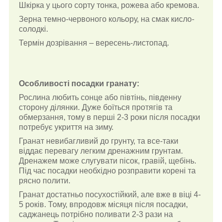
Шкірка у цього сорту тонка, рожева або кремова.
Зерна темно-червоного кольору, на смак кисло-
солодкі.
Термін дозрівання – вересень-листопад.
Особливості посадки гранату:
Рослина любить сонце або півтінь, південну
сторону ділянки. Дуже боїться протягів та
обмерзання, тому в перші 2-3 роки після посадки
потребує укриття на зиму.
Гранат невибагливий до грунту, та все-таки
віддає перевагу легким дренажним грунтам.
Дренажем може слугувати пісок, гравій, щебінь.
Під час посадки необхідно розправити корені та
рясно полити.
Гранат достатньо посухостійкий, але вже в віці 4-
5 років. Тому, впродовж місяця після посадки,
саджанець потрібно поливати 2-3 рази на