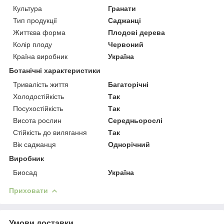
Культура
Гранати
Тип продукції
Саджанці
Життєва форма
Плодові дерева
Колір плоду
Червоний
Країна виробник
Україна
Ботанічні характеристики
Тривалість життя
Багаторічні
Холодостійкість
Так
Посухостійкість
Так
Висота рослин
Середньорослі
Стійкість до вилягання
Так
Вік саджанця
Однорічний
Виробник
Биосад
Україна
Приховати
Умови доставки