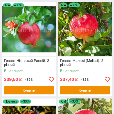
Топ
–30%
Топ
–30%
Гранат Нікітський Ранній, 2-
Гранат Маліссі (Malissi), 2-
річний
річний
В наявності
В наявності
339,50
337,40
₴
₴
485 ₴
482 ₴
Купити
Купити
Новинка
–30%
Хіт!
–30%