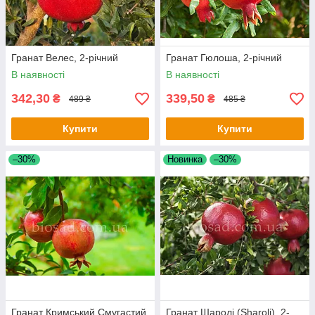
Гранат Велес, 2-річний
Гранат Гюлоша, 2-річний
В наявності
В наявності
342,30
339,50
₴
₴
489 ₴
485 ₴
Купити
Купити
–30%
Новинка
–30%
Гранат Кримський Смугастий,
Гранат Шаролі (Sharoli), 2-