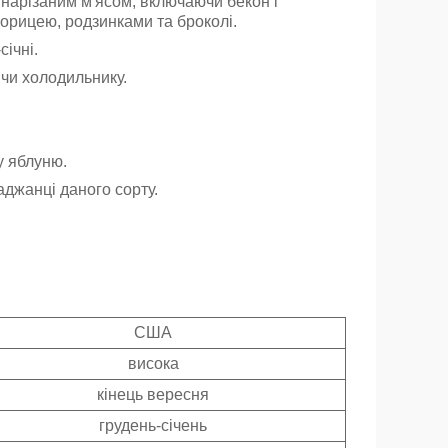
 нарізаним м'ясом, включаючи бекон і
орицею, родзинками та броколі.
січні.
 чи холодильнику.
у яблуню.
аджанці даного сорту.
США
висока
кінець вересня
грудень-січень