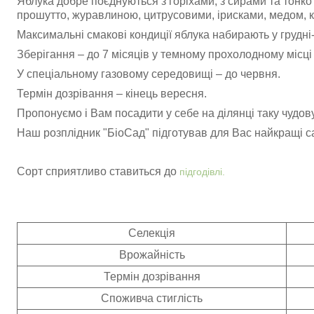
Яблука добре поєднуються з горіхами, з сирами та тонко
прошутто, журавлиною, цитрусовими, ірисками, медом, к
Максимальні смакові кондиції яблука набирають у грудні-
Зберігання – до 7 місяців у темному прохолодному місці
У спеціальному газовому середовищі – до червня.
Термін дозрівання – кінець вересня.
Пропонуємо і Вам посадити у себе на ділянці таку чудов
Наш розплідник "БіоСад" підготував для Вас найкращі с
Сорт сприятливо ставиться до
підгодівлі.
Селекція
Врожайність
Термін дозрівання
Споживча стиглість