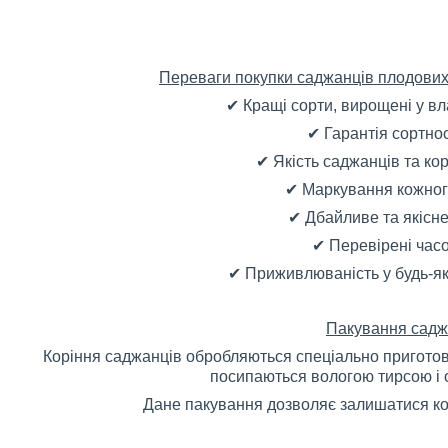
Переваги покупки саджанців плодових 
✔ Кращі сорти, вирощені у в
✔ Гарантія сортно
✔ Якість саджанців та ко
✔ Маркування кожног
✔ Дбайливе та якісн
✔ Перевірені час
✔ Приживлюваність у будь-як
Пакування садж
Коріння саджанців обробляються спеціально приготова
посипаються вологою тирсою і 
Дане пакування дозволяє залишатися ко