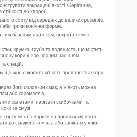
нструвати покращені якості зберігання,
а стійкості до хвороб.
аного сорту від середніх до великих розмірів,
ї або трохи конічної форми.
овтим базовим відтінком, покрита темно-
істки, хрумка, груба та водяниста, що містить
повнену коричнево-чорним насінням.
 та спецій.
у що їхня соковита м'якоть проявляється при
ерез його солодкий смак, а м'якоть можна
слом або карамеллю.
вими салатами, нарізати скибочками та
 соки та смузі.
о сорту можна варити на повільному вогні,
ти до смаженого м'яса або запікати у хліб,