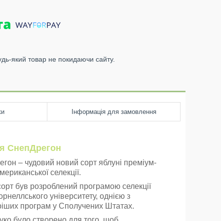
удь-який товар не покидаючи сайту.
ки
Інформація для замовлення
я СнепДрегон
гон – чудовий новий сорт яблуні преміум-
американської селекції.
орт був розроблений програмою селекції
орнеллського університету, однією з
ріших програм у Сполучених Штатах.
луко було створено для того, щоб