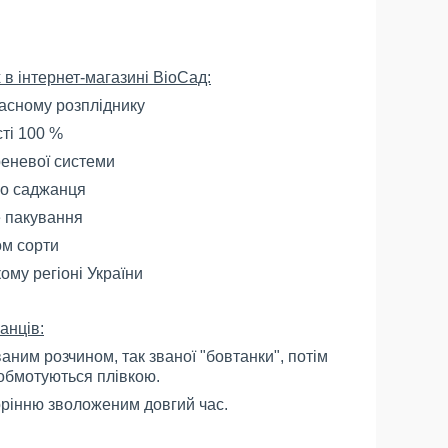
в інтернет-магазині ВіоСад:
ласному розпліднику
сті 100 %
реневої системи
о саджанця
е пакування
ом сорти
ому регіоні України
анців:
ним розчином, так званої "бовтанки", потім
обмотуються плівкою.
рінню зволоженим довгий час.