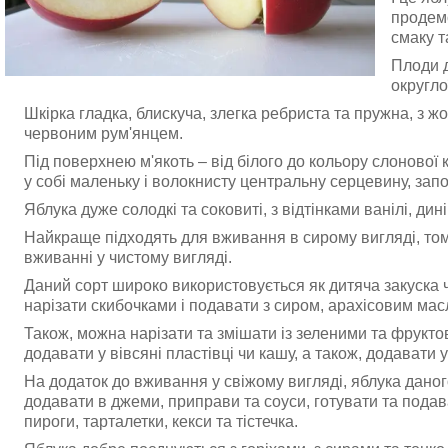
продемо
смаку т
Плоди д
округло
Шкірка гладка, блискуча, злегка ребриста та пружна, з ж
червоним рум'янцем.
Під поверхнею м'якоть – від білого до кольору слонової к
у собі маленьку і волокнисту центральну серцевину, за
Яблука дуже солодкі та соковиті, з відтінками ванілі, дині
Найкраще підходять для вживання в сирому вигляді, том
вживанні у чистому вигляді.
Даний сорт широко використовується як дитяча закуска ч
нарізати скибочками і подавати з сиром, арахісовим ма
Також, можна нарізати та змішати із зеленими та фрукто
додавати у вівсяні пластівці чи кашу, а також, додавати у
На додаток до вживання у свіжому вигляді, яблука даног
додавати в джеми, приправи та соуси, готувати та подава
пироги, тарталетки, кекси та тістечка.