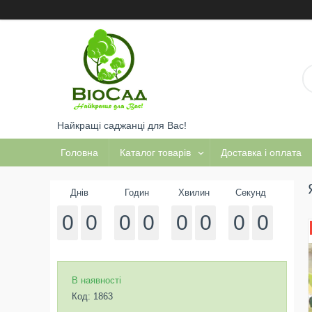
Найкращі саджанці для Вас!
Головна
Каталог товарів
Доставка і оплата
Днів
Годин
Хвилин
Секунд
0
0
0
0
0
0
0
0
В наявності
Код:
1863