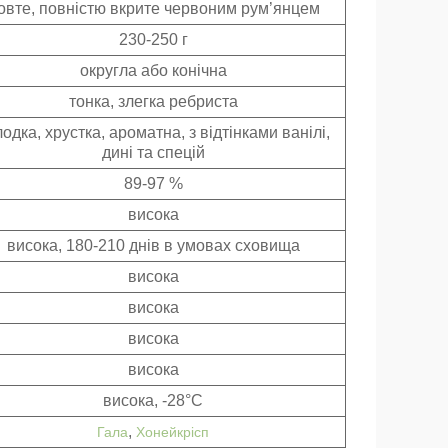
овте, повністю вкрите червоним рум’янцем
230-250 г
округла або конічна
тонка, злегка ребриста
одка, хрустка, ароматна, з відтінками ванілі,
дині та спецій
89-97 %
висока
висока, 180-210 днів в умовах сховища
висока
висока
висока
висока
висока, -28°С
,
Гала
Хонейкрісп