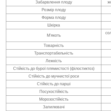
Забарвлення плоду
ж
Розмір плоду
Форма плоду
Шкірка
сол
М'якоть
Товарність
Транспортабельність
Лежкість
Стійкість до бурої плямистості (філостиктоз)
Стійкість до мучнистої роси
Стійкість до парші
Посухостійкість
Морозостійкість
Запилювачі