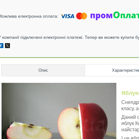
У компанії підключені електронні платежі. Тепер ви можете купити б
Опис
Характеристи
Яблун
Снепдре
класу, 
Даний с
яблук К
найста
І це яб