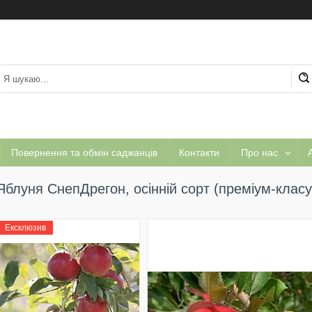
Повернення та обмін саджанців
Контакти
Про нас
А
Яблуня СнепДрегон, осінній сорт (преміум-класу
Ексклюзив