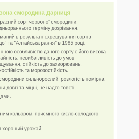
вона смородина Дарниця
расний сорт червоної смородини,
дньораннього терміну дозрівання.
маний в результаті схрещування сортів
до" та "Алтайська рання" в 1985 році.
інною особливістю даного сорту є його висока
айність, невибагливість до умов
щування, стійкість до захворювань,
остійкість та морозостійкість.
смородини сильнорослий, розлогість помірна.
и довгі та міцні, не надто товсті.
дами.
воним кольором, приємного кисло-солодкого
и хороший урожай.