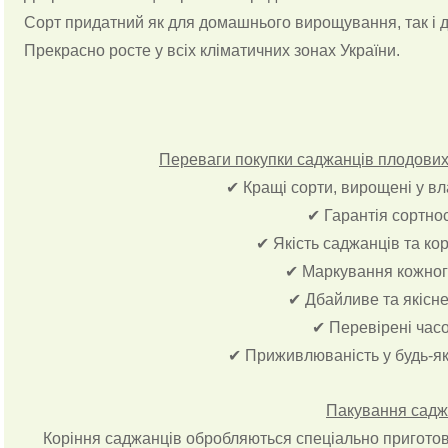
Сорт придатний як для домашнього вирощування, так і
Прекрасно росте у всіх кліматичних зонах України.
Переваги покупки саджанців плодових 
✔ Кращі сорти, вирощені у в
✔ Гарантія сортно
✔ Якість саджанців та ко
✔ Маркування кожног
✔ Дбайливе та якісн
✔ Перевірені час
✔ Приживлюваність у будь-як
Пакування садж
Коріння саджанців обробляються спеціально приготова