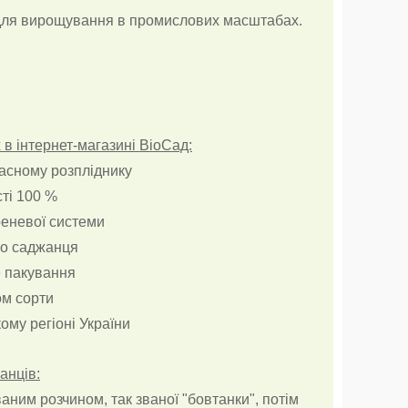
 для вирощування в промислових масштабах.
в інтернет-магазині ВіоСад:
ласному розпліднику
сті 100 %
реневої системи
о саджанця
е пакування
ом сорти
ому регіоні України
анців:
ним розчином, так званої "бовтанки", потім