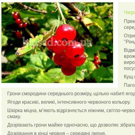
Чер
Прек
сере
Отри
"Рон
Відм
врож
виро
посух
Кущ 
Пагон
Грони смородини середнього розміру, щільно набиті яго
Ягоди красиві, великі, інтенсивного червоного кольору.
Шкірка міцна, м’якоть відрізняється ніжним, світло-чер
смаку.
Дозрівають грони майже одночасно, що дозволяє зібрат
Дозрівання в кінці червня – середині липня.