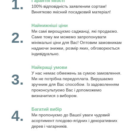
1.
Гарантія якості
100% відповідність заявленим сортам!
Винятково якісний посадковий матеріал!
Найнижніші ціни
Ми самі вирощуємо саджанці, які продаємо.
2.
Саме тому ми можемо запропонувати
мінімальні ціни для Вас! Оптовим замовникам
надаючи знижки, розмір яких, обговорюється
індивідуально.
Найкращі умови
У нас немає обмежень за сумою замовлення.
3.
Ми не потрібна передоплата. Вирушаємо
зручним для Вас способом. Із задоволенням
проконсультуємо Вас і допоможемо
визначитися з вибором.
Багатий вибір
4.
Ми пропонуємо до Вашої уваги чудовий
асортимент плодово-ягідних і декоративних
дерев і чагарників.