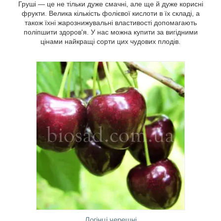
Груші — це не тільки дуже смачні, але ще й дуже корисні
улюблених плодів можна замовити в
фрукти. Велика кількість фолієвої кислоти в їх складі, а
нашому розсаднику. Ціни дуже приємні.
також їхні жарознижувальні властивості допомагають
поліпшити здоров'я. У нас можна купити за вигідними
цінами найкращі сорти цих чудових плодів.
Соковиті, сонячні на колір плоди
абрикосів містять у собі масу вітамінів і
корисних елементів, завдяки чому
сприяють поліпшенню пам'яті та
Логінці черешні