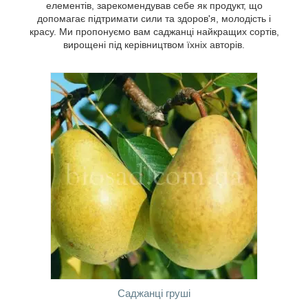
елементів, зарекомендував себе як продукт, що
найкращі сорти цих чудових плодів.
допомагає підтримати сили та здоров'я, молодість і
красу. Ми пропонуємо вам саджанці найкращих сортів,
вирощені під керівництвом їхніх авторів.
Наливні, солодкі, з приємною кислинкою
ягоди мають цілу низку вітамінів і
корисних речовин. Вони прекрасно
заспокоюють нерви та покращують
Саджанці груші
настрій. Найкращі сорти цих усіма