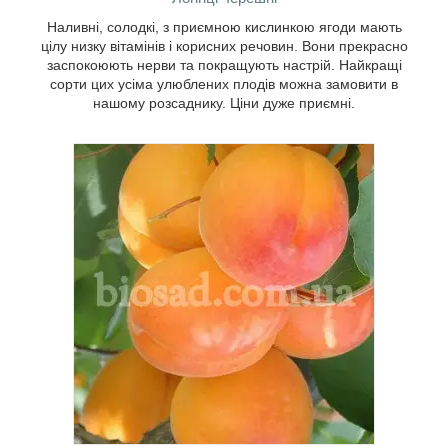
підвищенню мозкової активності. У нас
Наливні, солодкі, з приємною кислинкою ягоди мають
для вас тільки найкращі сорти цих,
цілу низку вітамінів і корисних речовин. Вони прекрасно
безперечно, корисних фруктів.
заспокоюють нерви та покращують настрій. Найкращі
сорти цих усіма улюблених плодів можна замовити в
нашому розсаднику. Ціни дуже приємні.
«Солодкий льокар» — так називають
малину за джерело вітамінів. Завдяки
своєму чудовому смаку та приємному