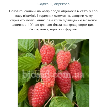
аромату ця ягода підкорила серця
Саджанці абрикоса
мільйонів дітей і дорослих. У нас ви
Соковиті, сонячні на колір плоди абрикосів містять у собі
можете замовити за доступними цінами
масу вітамінів і корисних елементів, завдяки чому
найкращі сорти ці ягід.
сприяють поліпшенню пам'яті та підвищенню мозкової
активності. У нас для вас тільки найкращі сорти цих,
безперечно, корисних фруктів.