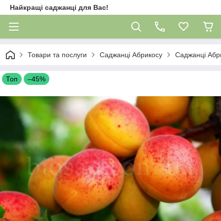
Найкращі саджанці для Вас!
Товари та послуги
Саджанці Абрикосу
Саджанці Абр
Топ
–45%