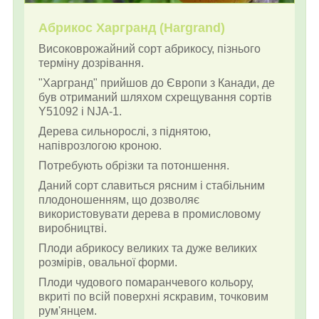
Абрикос Харгранд (Hargrand)
Високоврожайний сорт абрикосу, пізнього
терміну дозрівання.
"Харгранд" прийшов до Європи з Канади, де
був отриманий шляхом схрещування сортів
Y51092 і NJA-1.
Дерева сильнорослі, з піднятою,
напіврозлогою кроною.
Потребують обрізки та потоншення.
Даний сорт славиться рясним і стабільним
плодоношенням, що дозволяє
використовувати дерева в промисловому
виробництві.
Плоди абрикосу великих та дуже великих
розмірів, овальної форми.
Плоди чудового помаранчевого кольору,
вкриті по всій поверхні яскравим, точковим
рум'янцем.