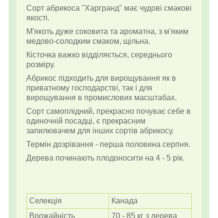
Сорт абрикоса "Харгранд" має чудові смакові
якості.
М'якоть дуже соковита та ароматна, з м'яким
медово-солодким смаком, щільна.
Кісточка важко відділяється, середнього
розміру.
Абрикос підходить для вирощування як в
приватному господарстві, так і для
вирощування в промислових масштабах.
Сорт самоплідний, прекрасно почуває себе в
одиночній посадці, є прекрасним
запилювачем для інших сортів абрикосу.
Термін дозрівання - перша половина серпня.
Дерева починають плодоносити на 4 - 5 рік.
Селекція
Канада
Врожайність
70 - 85 кг з дерева