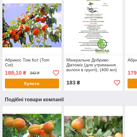
Абрикос Том Кот (Tom
Мінеральне Добриво
Абр
Cot)
Діатоміх (для утримання
вологи в грунті), (400 мл)
188,10
179
₴
342 ₴
183
₴
Купити
Подібні товари компанії