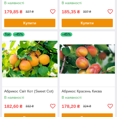
В наявності
В наявності
179,85
185,35
₴
₴
327 ₴
337 ₴
Купити
Купити
Топ
–45%
–45%
Абрикос Світ Кот (Sweet Cot)
Абрикос Красень Києва
В наявності
В наявності
182,60
178,20
₴
₴
332 ₴
324 ₴