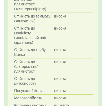
плямистості
(клястероспіріозу)
Стійкість до гоммозу
висока
(камедетечі)
Стійкість до
висока
моніліозу
(моніліальний опік,
сіра гниль)
Стійкість до грибу
висока
Валса
Стійкість до
висока
бактеріальної
плямистості
Стійкість до
висока
цитоспорозу
Посухостійкість
висока
Морозостійкість
висока
Коренева система
відкрита