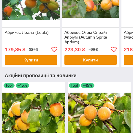
Абрикос Леала (Leala)
Абрикос Отом Спрайт
Абри
Апріум (Autumn Sprite
(Mac
Aprium)
179,85
223,30
218
₴
₴
327 ₴
406 ₴
Купити
Купити
Акційні пропозиції та новинки
Тор!
–45%
Тор!
–45%