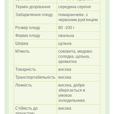
Термін дозрівання
середина серпня
Забарвлення плоду
помаранчеве, з
червоним рум'янцем
Розмір плоду
80 -100 г
Форма плоду
овальна
Шкірка
щільна
М'якоть
соковита, медово-
солодка, щільна,
ароматна
Товарність
висока
Транспортабельність
висока
Лежкість
висока, добре
зберігається в
умовах
холодильника
Стійкість до
висока
дірчастою