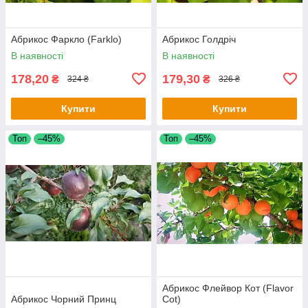
Абрикос Фаркло (Farklo)
Абрикос Голдріч
В наявності
В наявності
178,20
179,30
₴
₴
324 ₴
326 ₴
Купити
Купити
Топ
–45%
Топ
–45%
Абрикос Флейвор Кот (Flavor
Абрикос Чорний Принц
Cot)