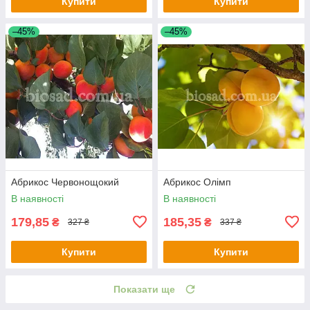
Купити
Купити
–45%
–45%
Абрикос Червонощокий
Абрикос Олімп
В наявності
В наявності
179,85
185,35
₴
₴
327 ₴
337 ₴
Купити
Купити
Показати ще