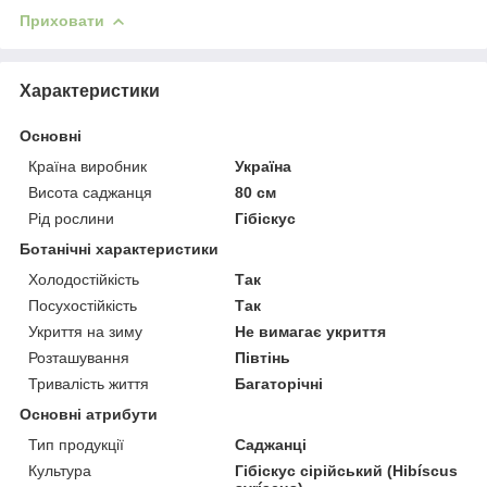
Приховати
Характеристики
Основні
Країна виробник
Україна
Висота саджанця
80 см
Рід рослини
Гібіскус
Ботанічні характеристики
Холодостійкість
Так
Посухостійкість
Так
Укриття на зиму
Не вимагає укриття
Розташування
Півтінь
Тривалість життя
Багаторічні
Основні атрибути
Тип продукції
Саджанці
Культура
Гібіскус сірійський (Hibíscus