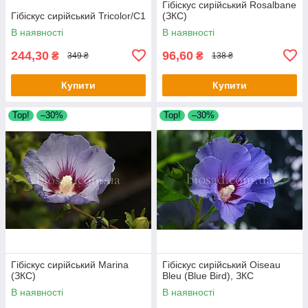
Гібіскус сирійський Rosalbane
Гібіскус сирійський Tricolor/C1
(ЗКС)
В наявності
В наявності
244,30
96,60
₴
₴
349 ₴
138 ₴
Купити
Купити
Тор!
–30%
Тор!
–30%
Гібіскус сирійський Marina
Гібіскус сирійський Oiseau
(ЗКС)
Bleu (Blue Bird), ЗКС
В наявності
В наявності