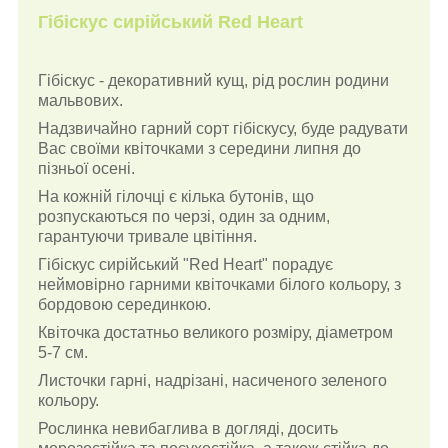
Гібіскус сирійський Red Heart
Гібіскус - декоративний кущ, рід рослин родини
мальвових.
Надзвичайно гарний сорт гібіскусу, буде радувати
Вас своїми квіточками з середини липня до
пізньої осені.
На кожній гілочці є кілька бутонів, що
розпускаються по черзі, один за одним,
гарантуючи тривале цвітіння.
Гібіскус сирійський "Red Heart" порадує
неймовірно гарними квіточками білого кольору, з
бордовою серединкою.
Квіточка достатньо великого розміру, діаметром
5-7 см.
Листочки гарні, надрізані, насиченого зеленого
кольору.
Рослинка невибаглива в догляді, досить