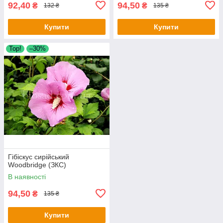
92,40
94,50
₴
₴
132 ₴
135 ₴
Купити
Купити
Тор!
–30%
Гібіскус сирійський
Woodbridge (ЗКС)
В наявності
94,50
₴
135 ₴
Купити