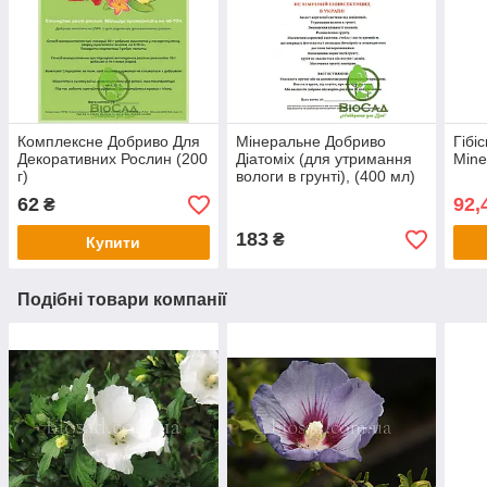
Комплексне Добриво Для
Мінеральне Добриво
Гібі
Декоративних Рослин (200
Діатоміх (для утримання
Mine
г)
вологи в грунті), (400 мл)
62
92,
₴
183
₴
Купити
Подібні товари компанії