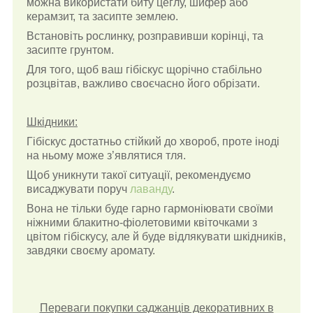
можна використати биту цеглу, шифер або
керамзит, та засипте землею.
Встановіть рослинку, розправивши корінці, та
засипте грунтом.
Для того, щоб ваш гібіскус щорічно стабільно
розцвітав, важливо своєчасно його обрізати.
Шкідники:
Гібіскус достатньо стійкий до хвороб, проте іноді
на ньому може з’являтися тля.
Щоб уникнути такої ситуації, рекомендуємо
висаджувати поруч
лаванду
.
Вона не тільки буде гарно гармоніювати своїми
ніжними блакитно-фіолетовими квіточками з
цвітом гібіскусу, але й буде відлякувати шкідників,
завдяки своєму аромату.
Переваги покупки саджанців декоративних в