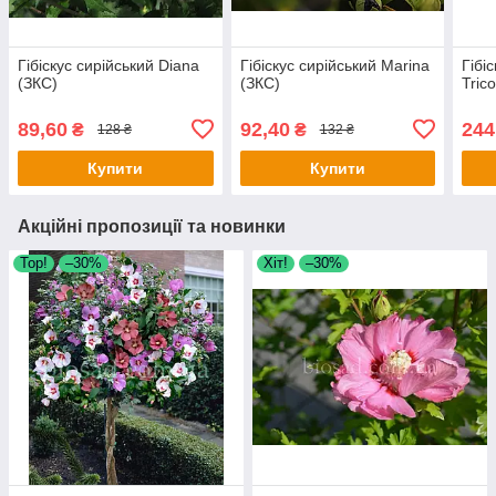
Гібіскус сирійський Diana
Гібіскус сирійський Marina
Гібі
(ЗКС)
(ЗКС)
Tric
89,60
92,40
244
₴
₴
128 ₴
132 ₴
Купити
Купити
Акційні пропозиції та новинки
Тор!
–30%
Хіт!
–30%