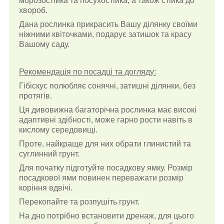
морозостійка та посухостійка, а також стійка до
хвороб.
Дана рослинка прикрасить Вашу ділянку своїми
ніжними квіточками, подарує затишок та красу
Вашому саду.
Рекомендація по посадці та догляду:
Гібіскус полюбляє сонячні, затишні ділянки, без
протягів.
Ця дивовижна багаторічна рослинка має високі
адаптивні здібності, може гарно рости навіть в
кислому середовищі.
Проте, найкраще для них обрати глинистий та
суглинний грунт.
Для початку підготуйте посадкову ямку. Розмір
посадкової ями повинен переважати розмір
коріння вдвічі.
Перекопайте та розпушіть грунт.
На дно потрібно встановити дренаж, для цього