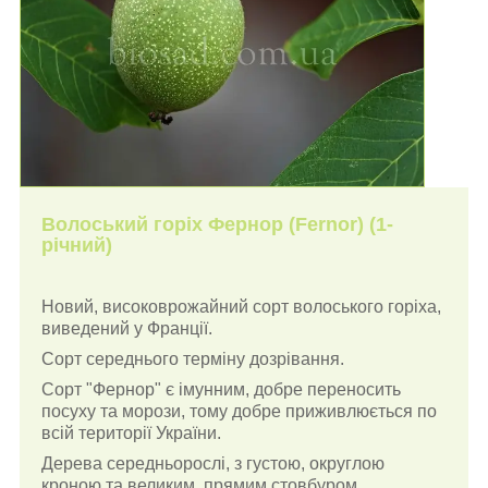
Волоський горіх Фернор (Fernor) (1-
річний)
Новий, високоврожайний сорт волоського горіха,
виведений у Франції.
Сорт середнього терміну дозрівання.
Сорт "Фернор" є імунним, добре переносить
посуху та морози, тому добре приживлюється по
всій території України.
Дерева середньорослі, з густою, округлою
кроною та великим, прямим стовбуром.