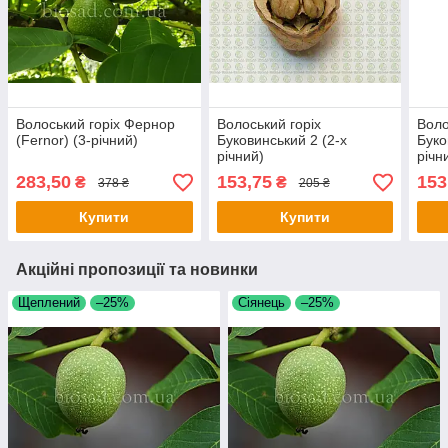
Волоський горіх Фернор
Волоський горіх
Воло
(Fernor) (3-річний)
Буковинський 2 (2-х
Буко
річний)
річн
283,50
153,75
153
₴
₴
378 ₴
205 ₴
Купити
Купити
Акційні пропозиції та новинки
Щеплений
–25%
Сіянець
–25%