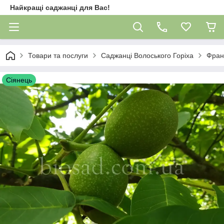
Найкращі саджанці для Вас!
Товари та послуги
Саджанці Волоського Горіха
Фран
Сіянець