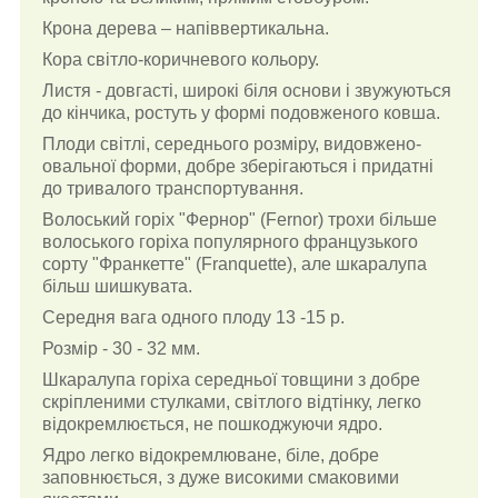
Крона дерева – напіввертикальна.
Кора світло-коричневого кольору.
Листя - довгасті, широкі біля основи і звужуються
до кінчика, ростуть у формі подовженого ковша.
Плоди світлі, середнього розміру, видовжено-
овальної форми, добре зберігаються і придатні
до тривалого транспортування.
Волоський горіх "Фернор" (Fernor) трохи більше
волоського горіха популярного французького
сорту "Франкетте" (Franquette), але шкаралупа
більш шишкувата.
Середня вага одного плоду 13 -15 р.
Розмір - 30 - 32 мм.
Шкаралупа горіха середньої товщини з добре
скріпленими стулками, світлого відтінку, легко
відокремлюється, не пошкоджуючи ядро.
Ядро легко відокремлюване, біле, добре
заповнюється, з дуже високими смаковими