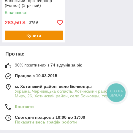
Волоський горіх Фернор
(Fernor) (3-річний)
В наявності
283,50
₴
378 ₴
Купити
Про нас
96% позитивних з 74 відгуків за рік
Працює з 10.03.2015
м. Хотинский район, село Бочковцы
Україна, Чернівецька область, Хотинський район, вулиця
КНОПКА
ЗВ'ЯЗКУ
Миру, 26, Хотинский район, село Бочковцы, Україна
Контакти
Сьогодні працює з 10:00 до 17:00
Показати весь графік роботи