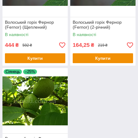
Волоський горіх Фернор
Волоський горіх Фернор
(Fernor) (Щеплений)
(Fernor) (2-річний)
В наявності
В наявності
444
164,25
₴
₴
592 ₴
219 ₴
Купити
Купити
Сіянець
–25%