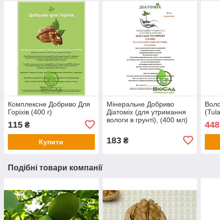
Комплексне Добриво Для
Мінеральне Добриво
Воло
Горіхів (400 г)
Діатоміх (для утримання
(Tul
вологи в грунті), (400 мл)
115
448
₴
183
₴
Купити
Подібні товари компанії