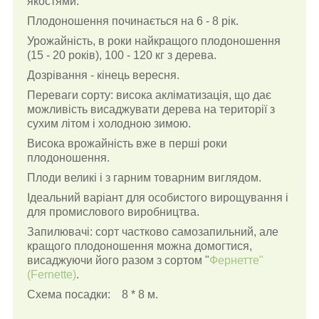
якостями.
Плодоношення починається на 6 - 8 рік.
Урожайність, в роки найкращого плодоношення
(15 - 20 років), 100 - 120 кг з дерева.
Дозрівання - кінець вересня.
Переваги сорту: висока акліматизація, що дає
можливість висаджувати дерева на території з
сухим літом і холодною зимою.
Висока врожайність вже в перші роки
плодоношення.
Плоди великі і з гарним товарним виглядом.
Ідеальний варіант для особистого вирощування і
для промислового виробництва.
Запилювачі: сорт частково самозапильний, але
кращого плодоношення можна домогтися,
висаджуючи його разом з сортом "
Фернетте"
(Fernette)
.
Схема посадки: 8 * 8 м.