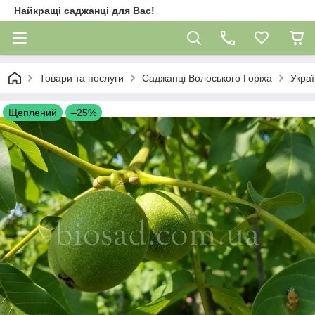
Найкращі саджанці для Вас!
Товари та послуги
Саджанці Волоського Горіха
Украї
Щеплений
–25%