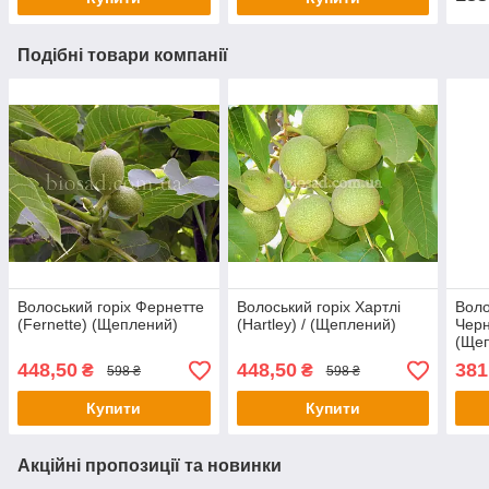
Подібні товари компанії
Волоський горіх Фернетте
Волоський горіх Хартлі
Воло
(Fernette) (Щеплений)
(Hartley) / (Щеплений)
Черн
(Ще
448,50
448,50
381
₴
₴
598 ₴
598 ₴
Купити
Купити
Акційні пропозиції та новинки