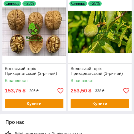
Сіянець
–25%
Сіянець
–25%
Волоський горіх
Волоський горіх
Прикарпатський (2-річний)
Прикарпатський (3-річний)
В наявності
В наявності
153,75
253,50
₴
₴
205 ₴
338 ₴
Купити
Купити
Про нас
96% позитивних з 75 відгуків за рік