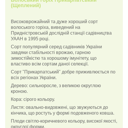
(Щеплений)
Високоврожайний та дуже хороший сорт
волоського горіха, виведений на
Придністровській дослідній станції садівництва
УААН в 1995 році.
Сорт популярний серед садівників України
завдяки стабільності врожаю, гарною
зимостійкістю та хорошому імунітету, що
властиво всім сортам даної селекції.
Сорт "Прикарпатський" добре приживлюється по
всіх регіонах України.
Дерево: сильноросле, з великою округлою
кроною.
Кора: сірого кольору.
Листя: овально-видовжені, що звужуються до
кінчика, що ростуть у формі подовженого ковша.
Плоди світло-коричневого кольору, високої якості,
округлої форми.