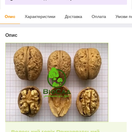
Опис
Характеристики
Доставка
Оплата
Умови п
Опис
Волоський горіх Прикарпатський