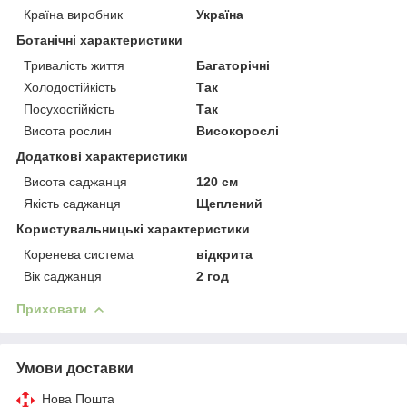
Країна виробник
Україна
Ботанічні характеристики
Тривалість життя
Багаторічні
Холодостійкість
Так
Посухостійкість
Так
Висота рослин
Високорослі
Додаткові характеристики
Висота саджанця
120 см
Якість саджанця
Щеплений
Користувальницькі характеристики
Коренева система
відкрита
Вік саджанця
2 год
Приховати
Умови доставки
Нова Пошта