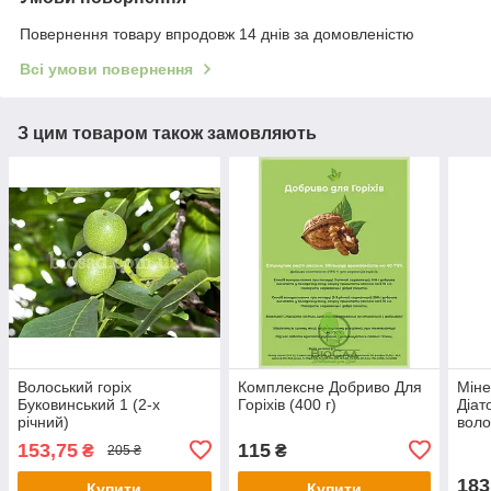
Повернення товару впродовж 14 днів за домовленістю
Всі умови повернення
З цим товаром також замовляють
Волоський горіх
Комплексне Добриво Для
Міне
Буковинський 1 (2-х
Горіхів (400 г)
Діат
річний)
воло
153,75
115
₴
₴
205 ₴
183
Купити
Купити