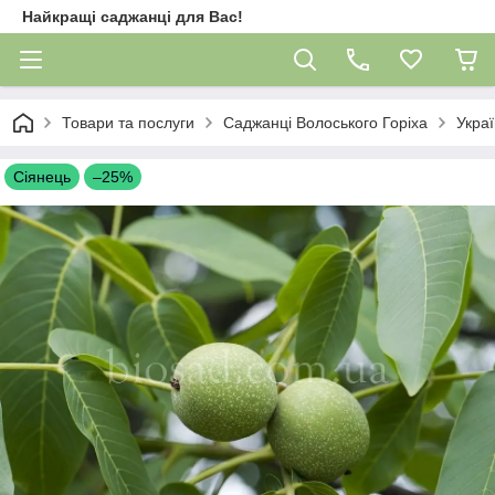
Найкращі саджанці для Вас!
Товари та послуги
Саджанці Волоського Горіха
Украї
Сіянець
–25%