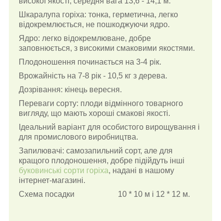
високої якості, середня вага 13,6 - 14,1 м.
Шкаралупа горіха: тонка, герметична, легко
відокремлюється, не пошкоджуючи ядро.
Ядро: легко відокремлюване, добре
заповнюється, з високими смаковими якостями.
Плодоношення починається на 3-4 рік.
Врожайність на 7-8 рік - 10,5 кг з дерева.
Дозрівання: кінець вересня.
Переваги сорту: плоди відмінного товарного
вигляду, що мають хороші смакові якості.
Ідеальний варіант для особистого вирощування і
для промислового виробництва.
Запилювачі: самозапильний сорт, але для
кращого плодоношення, добре підійдуть інші
буковинські сорти горіха
, надані в нашому
інтернет-магазині.
Схема посадки 10 * 10 м і 12 * 12 м.