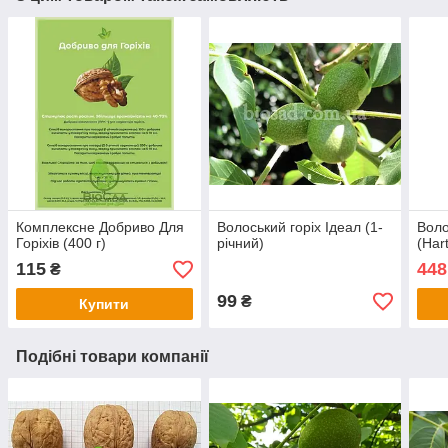
Комплексне Добриво Для
Волоський горіх Ідеал (1-
Воло
Горіхів (400 г)
річний)
(Har
115
448
₴
99
₴
Купити
Подібні товари компанії