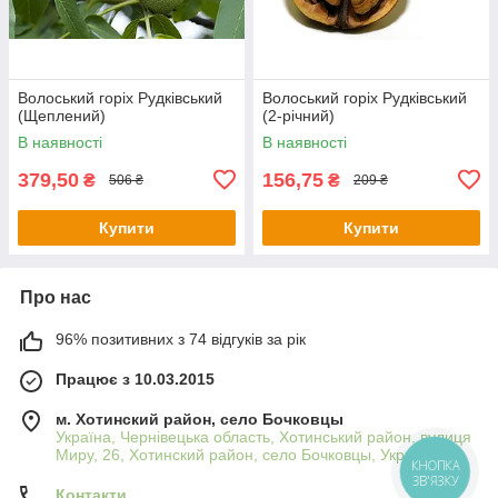
Волоський горіх Рудківський
Волоський горіх Рудківський
(Щеплений)
(2-річний)
В наявності
В наявності
379,50
156,75
₴
₴
506 ₴
209 ₴
Купити
Купити
Про нас
96% позитивних з 74 відгуків за рік
Працює з 10.03.2015
м. Хотинский район, село Бочковцы
Україна, Чернівецька область, Хотинський район, вулиця
Миру, 26, Хотинский район, село Бочковцы, Україна
КНОПКА
ЗВ'ЯЗКУ
Контакти