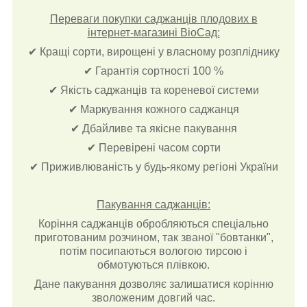
Переваги покупки саджанців плодових в
інтернет-магазині ВіоСад:
✔ Кращі сорти, вирощені у власному розпліднику
✔ Гарантія сортності 100 %
✔ Якість саджанців та кореневої системи
✔ Маркування кожного саджанця
✔ Дбайливе та якісне пакування
✔ Перевірені часом сорти
✔ Приживлюваність у будь-якому регіоні України
Пакування саджанців:
Коріння саджанців обробляються спеціально
приготованим розчином, так званої "бовтанки",
потім посипаються вологою тирсою і
обмотуються плівкою.
Дане пакування дозволяє залишатися корінню
зволоженим довгий час.