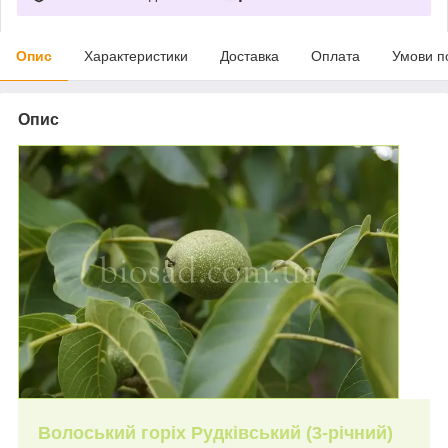
Опис
Характеристики
Доставка
Оплата
Умови п
Опис
Волоський горіх Рудківський (3-річний)