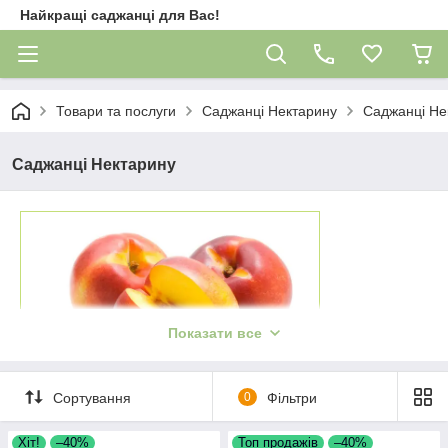
Найкращі саджанці для Вас!
Товари та послуги
Саджанці Нектарину
Саджанці Не
Саджанці Нектарину
Показати все
Сортування
0
Фільтри
Хіт!
–40%
Топ продажів
–40%