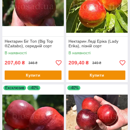
Нектарин – деревце дуже декоративне, може
позмагатися красою цвітіння і з декоративними
рослинами.
Дерева нектарину характеризуються високою
врожайністю, стійкістю до хвороб та впливу
навколишнього середовища.
Нектарин Біг Топ (Big Top
Нектарин Леді Еріка (Lady
В розпліднику "БіоСад" Ви маєте змогу придбати
®Zaitabo), середній сорт
Erika), пізній сорт
саджанці нектарину найвищої якості за
В наявності
В наявності
оптимальними цінами.
207,60
209,40
₴
₴
346 ₴
349 ₴
Купити
Купити
Ексклюзив
–40%
–40%