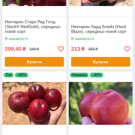
Нектарин Старк Ред Голд
(Stark® RedGold), середньо-
Нектарин Хард Блейз (Hard
пізній сорт
Blaze), середньо-пізній сорт
В наявності
В наявності
209,40
213
₴
₴
349 ₴
355 ₴
Купити
Купити
Топ
–40%
Новинка
–40%