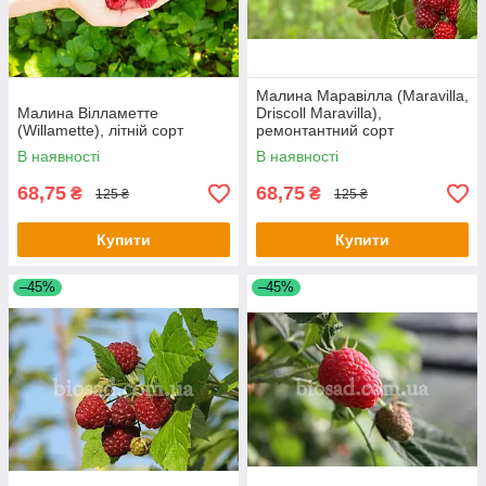
Малина Маравілла (Maravilla,
Малина Вілламетте
Driscoll Maravilla),
(Willamette), літній сорт
ремонтантний сорт
В наявності
В наявності
68,75
68,75
₴
₴
125 ₴
125 ₴
Купити
Купити
–45%
–45%