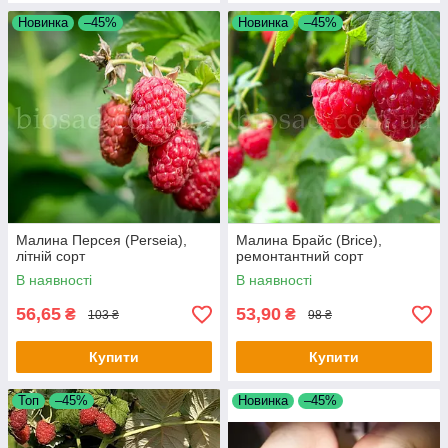
Новинка
–45%
Новинка
–45%
Малина Персея (Perseia),
Малина Брайс (Brice),
літній сорт
ремонтантний сорт
В наявності
В наявності
56,65
53,90
₴
₴
103 ₴
98 ₴
Купити
Купити
Топ
–45%
Новинка
–45%