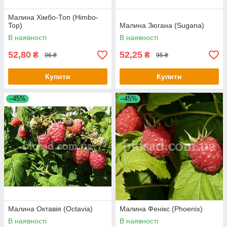
Малина Хімбо-Топ (Himbo-
Top)
Малина Зюгана (Sugana)
В наявності
В наявності
52,80
52,25
₴
₴
96 ₴
95 ₴
Купити
Купити
–45%
–45%
Малина Октавія (Octavia)
Малина Фенікс (Phoenix)
В наявності
В наявності