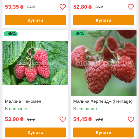
53,35
52,80
₴
₴
97 ₴
96 ₴
Купити
Купити
–45%
–45%
Малина Феномен
Малина Херітейдж (Heritage)
В наявності
В наявності
53,90
54,45
₴
₴
98 ₴
99 ₴
Купити
Купити