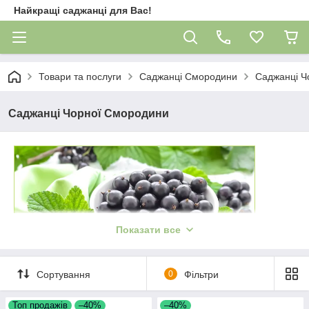
Найкращі саджанці для Вас!
Товари та послуги
Саджанці Смородини
Саджанці Ч
Саджанці Чорної Смородини
Показати все
Сортування
0
Фільтри
Топ продажів
–40%
–40%