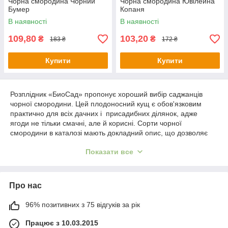
Чорна смородина Чорний
Чорна смородина Ювілейна
Бумер
Копаня
В наявності
В наявності
109,80
103,20
₴
₴
183 ₴
172 ₴
Купити
Купити
Розплідник «БиоСад» пропонує хороший вибір саджанців
чорної смородини. Цей плодоносний кущ є обов'язковим
практично для всіх дачних і присадибних ділянок, адже
ягоди не тільки смачні, але й корисні. Сорти чорної
смородини в каталозі мають докладний опис, що дозволяє
визначитися з вибором без сторонньої допомоги. Можна
Показати все
вибрати види з дрібної і великої ягодою. Сорти смородини
чорної великоплідної представлені, перш за все, «Чорним
бумером», який відомий високої врожайності і естетичною
привабливістю ягід.
Про нас
Продаж саджанців чорної смородини здійснюється, як оптом,
так і вроздріб. Завдяки цьому, за нашим розплідником вигідно
96% позитивних з 75 відгуків за рік
співпрацювати, як приватним особам, так і представникам
Працює з 10.03.2015
бізнесу.