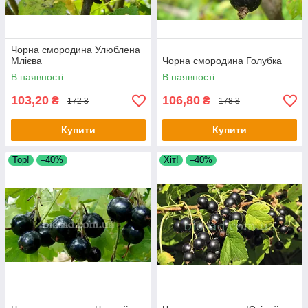
Чорна смородина Улюблена
Млієва
Чорна смородина Голубка
В наявності
В наявності
103,20
106,80
₴
₴
172 ₴
178 ₴
Купити
Купити
Тор!
–40%
Хіт!
–40%