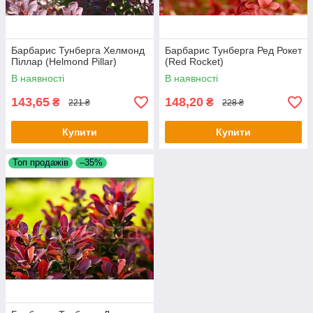
Барбарис Тунберга Хелмонд
Барбарис Тунберга Ред Рокет
Піллар (Helmond Pillar)
(Red Rocket)
В наявності
В наявності
143,65
148,20
₴
₴
221 ₴
228 ₴
Купити
Купити
Топ продажів
–35%