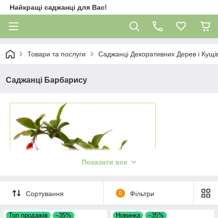
Найкращі саджанці для Вас!
Товари та послуги
Саджанці Декоративних Дерев і Кущі
Саджанці Барбарису
Показати все
Сортування
0
Фільтри
Топ продажів
–35%
Новинка
–35%