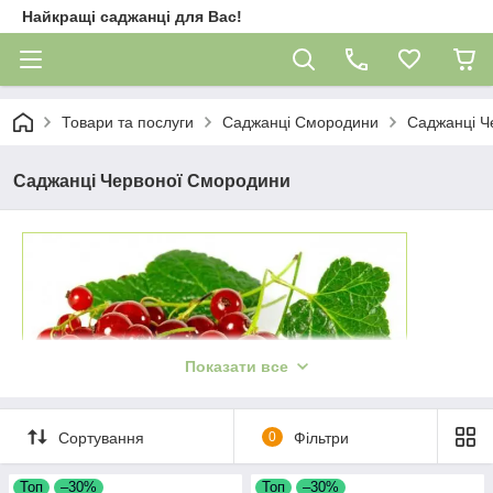
Найкращі саджанці для Вас!
Товари та послуги
Саджанці Смородини
Саджанці Ч
Саджанці Червоної Смородини
Показати все
Сортування
0
Фільтри
Чевона смородина – улюблена ягода
Топ
–30%
Топ
–30%