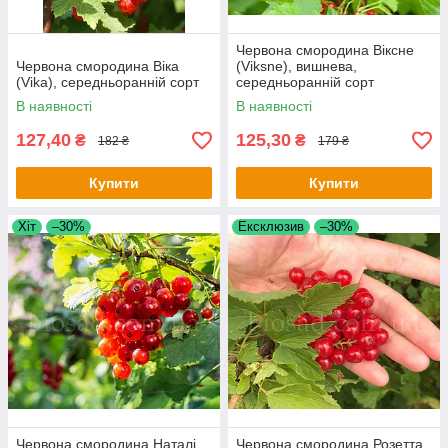
Червона смородина Віксне
Червона смородина Віка
(Viksne), вишнева,
(Vika), середньоранній сорт
середньоранній сорт
В наявності
В наявності
127,40
125,30
₴
₴
182 ₴
179 ₴
Купити
Купити
Хіт
–30%
Ексклюзив
–30%
Червона смородина Наталі,
Червона смородина Розетта