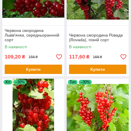
Наш інтернет-магазин пропонує Вам найкращі
сорти смородини.
Посадіть у себе на ділянці цей ароматний кущик і
насолоджуйтесь такими корисними та смачними
Червона смородина
ягідками ще довгі роки!
Львів'янка, середньораннній
Червона смородина Ровада
сорт
(Rovada), пізній сорт
В наявності
В наявності
109,20
117,60
₴
₴
156 ₴
168 ₴
Купити
Купити
Хіт
–30%
Топ
–30%