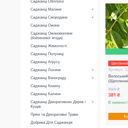
Саджанці Обліпихи
Саджанці Малини
Саджанці Смородини
Саджанці Ожини
Саджанці Ожиномалини
(бойзенової ягоди)
Саджанці Жимолості
Саджанці Полуниці
Саджанці Аґрусу
Щеплени
1
Саджанці Лохини
Волоський
Саджанці Винограду
(Щеплени
Саджанці Кизилу
508 ₴
Саджанці Калини
381 ₴
Саджанці Декоративних Дерев і
В наявност
Кущів
Пряні та Декоративні Трави
Ку
Добрива Для Саджанців