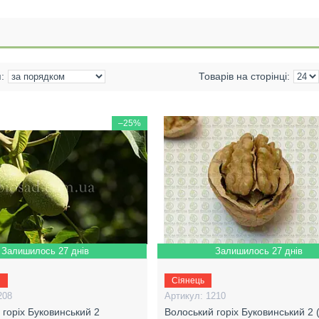
–25%
Залишилось 27 днів
Залишилось 27 днів
й
Сіянець
208
1210
 горіх Буковинський 2
Волоський горіх Буковинський 2 