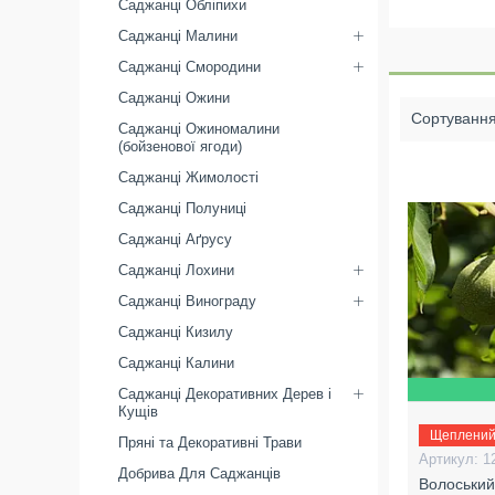
Саджанці Обліпихи
Саджанці Малини
Саджанці Смородини
Саджанці Ожини
Саджанці Ожиномалини
(бойзенової ягоди)
Саджанці Жимолості
Саджанці Полуниці
Саджанці Аґрусу
Саджанці Лохини
Саджанці Винограду
Саджанці Кизилу
Саджанці Калини
Саджанці Декоративних Дерев і
Кущів
Щеплени
Пряні та Декоративні Трави
1
Добрива Для Саджанців
Волоський