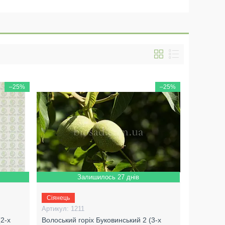
–25%
–25%
Залишилось 27 днів
Сіянець
1211
(2-х
Волоський горіх Буковинський 2 (3-х