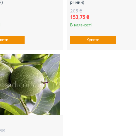
й)
річний)
205 ₴
153,75 ₴
і
В наявності
пити
Купити
209