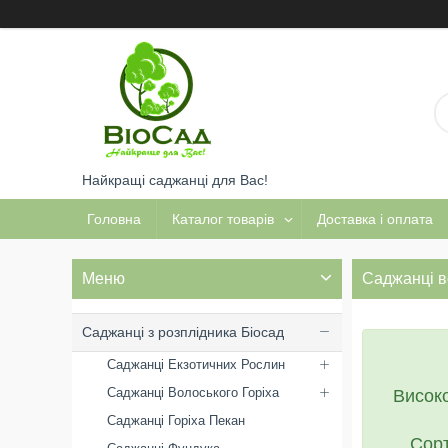
Найкращі саджанці для Вас!
Головна
Каталог товарів
Доставка і оплата
Саджанці в
Саджанці з розплідника Біосад
Саджанці Екзотичних Рослин
Саджанці Волоського Горіха
Високо
Саджанці Горіха Пекан
Сорт