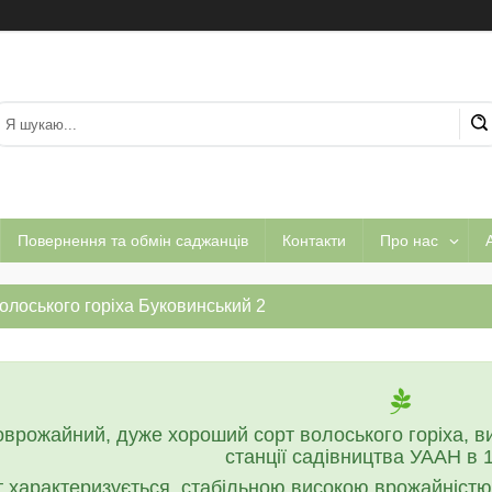
Повернення та обмін саджанців
Контакти
Про нас
А
олоського горіха Буковинський 2
врожайний, дуже хороший сорт волоського горіха, в
станції садівництва УААН в 1
 характеризується стабільною високою врожайністю, 