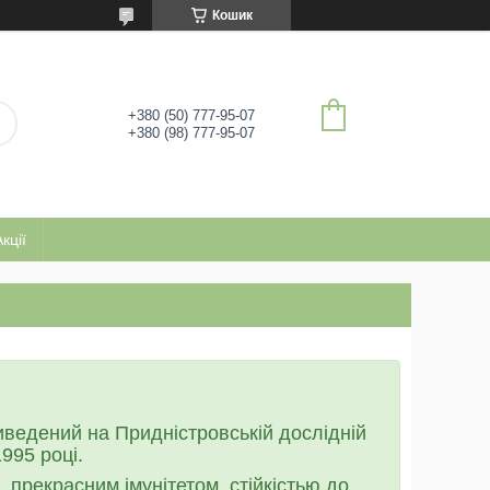
Кошик
+380 (50) 777-95-07
+380 (98) 777-95-07
кції
иведений на Придністровській дослідній
995 році.
прекрасним імунітетом, стійкістью до