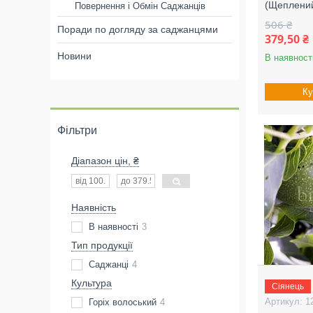
(Щеплени
Повернення і Обмін Саджанців
506 ₴
Поради по догляду за саджанцями
379,50 ₴
Новини
В наявност
Ку
Фільтри
Діапазон цін, ₴
Наявність
В наявності
3
Тип продукції
Саджанці
4
Культура
Сіянець
1
Горіх волоський
4