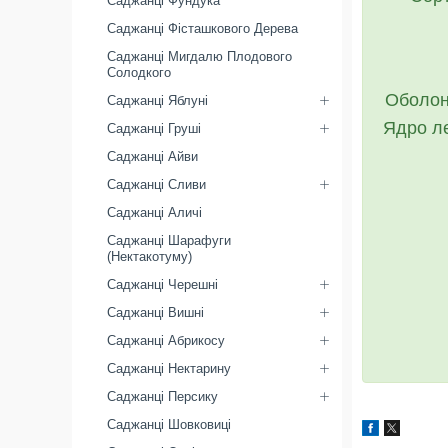
Саджанці Фундука
Саджанці Фісташкового Дерева
Саджанці Мигдалю Плодового
Солодкого
Оболон
Саджанці Яблуні
Ядро ле
Саджанці Груші
Саджанці Айви
Саджанці Сливи
Саджанці Аличі
Саджанці Шарафуги
(Нектакотуму)
Саджанці Черешні
Саджанці Вишні
Саджанці Абрикосу
Саджанці Нектарину
Саджанці Персику
Саджанці Шовковиці