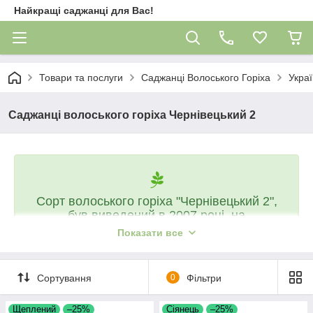
Найкращі саджанці для Вас!
Товари та послуги
Саджанці Волоського Горіха
Украї
Саджанці волоського горіха Чернівецький 2
Сорт волоського горіха "Чернівецький 2",
був виведений в 2007 році, на
Придністровській дослідній станції
Показати все
садівництва (Буковинський Інститут
Агропромислового Виробництва УААН).
Сорт досить відомий та популярний серед
Сортування
0
Фільтри
садівників Західної України і Придністров'я,
завдяки високій стабільності урожаю,
Щеплений
–25%
Сіянець
–25%